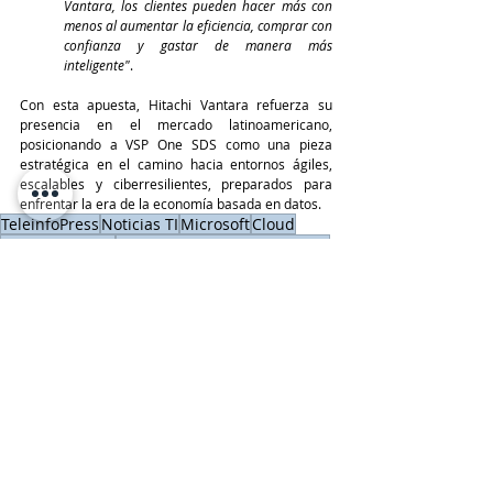
Vantara, los clientes pueden hacer más con 
menos al aumentar la eficiencia, comprar con 
confianza y gastar de manera más 
inteligente"
.
Con esta apuesta, Hitachi Vantara refuerza su 
presencia en el mercado latinoamericano, 
posicionando a VSP One SDS como una pieza 
estratégica en el camino hacia entornos ágiles, 
escalables y ciberresilientes, preparados para 
enfrentar la era de la economía basada en datos.
TeleinfoPress
Noticias TI
Microsoft
Cloud
Hitachi Vantara
Hitachi Vantara VSP One SDS
Microsoft Azure Marketplace
Cloud
Hardware, Servers & Storage
HITACHI
Entradas recientes
Ver todo