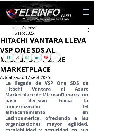
Your IT Media Partner in LATAM
Teleinfo Press
16 sept 2025
HITACHI VANTARA LLEVA
VSP ONE SDS AL
MICROSOFT AZURE
MARKETPLACE
Actualizado:
17 sept 2025
La llegada de VSP One SDS de 
Hitachi Vantara al Azure 
Marketplace de Microsoft marca un 
paso decisivo hacia la 
modernización del 
almacenamiento en 
Latinoamérica, ofreciendo a las 
organizaciones mayor agilidad, 
escalabilidad y seguridad en sus 