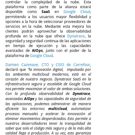
controlar la complejidad de la nube. Esta 
plataforma como parte de la alianza estará 
disponible como 
SaaS
 en 
Google Cloud
, 
permitiendo a los usuarios mayor flexibilidad y 
opciones a la hora de seleccionar proveedores de 
servicios en la nube. Mediante esta mejora los 
clientes podrán aprovechar la observabilidad 
profunda en la nube que ofrece 
Dynatrace
, la 
seguridad y seguridad continua de las aplicaciones 
en tiempo de ejecución y las capacidades 
avanzadas de 
AIOps
, junto con el poder de la 
plataforma de 
Google Cloud
.
Damien Cazenave, CTO y CISO de Carrefour
, 
declaró que
 “la innovación digital,  impulsada por 
los ambientes multicloud modernos, está en el 
corazón de nuestro negocio. Dynatrace SaaS en la 
infraestructura segura y escalable de Google Cloud 
nos permite maximizar el valor de ambas soluciones. 
Con la profunda observabilidad de 
Dynatrace
, 
avanzadas
 AIOps 
y las capacidades de seguridad de 
las aplicaciones, podemos administrar de manera 
eficiente los entornos 
multicloud
, automatizar 
procesos manuales y acelerar la innovación al 
eliminar movimientos desperdiciados. Esto permite a 
nuestros desarrolladores tener la tranquilidad de 
saber que solo el código más seguro y de la más alta 
calidad llega a producción. A su vez, esto garantiza 