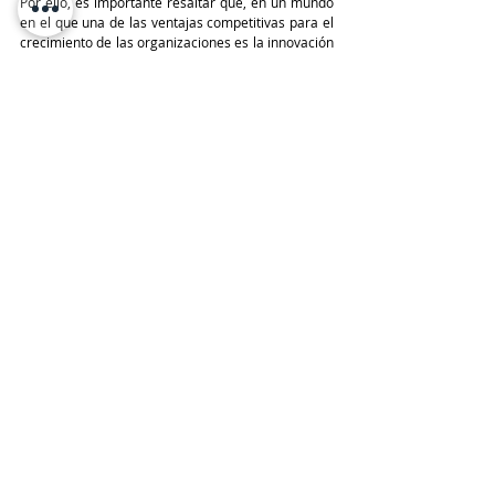
Por ello, es importante resaltar que, en un mundo 
en el que una de las ventajas competitivas para el 
crecimiento de las organizaciones es la innovación 
y el foco es el cliente, es a través de los partners 
que la compañía puede estar más cerca de ellos y 
responder rápidamente a sus necesidades 
específicas. Por ello desarrollamos en conjunto 
planes de negocios que les permita tener un 
crecimiento sostenido.
Finalmente agregar que desde Schneider Electric 
siempre estamos ofreciendo innovación en 
tecnología de la más alta calidad, respondiendo a 
las exigencias que día a día nos pone el mercado e 
incluso ser pioneros en desarrollo de nuevas 
tecnologías para tener sistemas mucho más 
eficientes que reduzcan los costos operativos y a 
su vez aporten a la sostenibilidad de las 
aplicaciones.
TeleinfoPress
Noticias TI
Noticias de tecnologia
Canal IT
Schneider Electric
Lina Bernal
Power
APC / SCHNEIDER ELECTRIC
Entrevistas
Destacadas