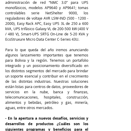
administración de red “NMC 3.0” para UPS 
monofásicos, modelos AP9640 y AP9641; tomas 
controlables serie NetShelter 9000, los 
reguladores de voltaje AVR LSW-IND (500 - 1200 - 
2000), Easy Rack APC, Easy UPS 3L de 250 a 600 
kVA, UPS trifásico Galaxy VL de 200-500 kW (400 V 
/ 480 V), Smart-UPS SRTG On-Line de 5-20 KVA y 
EcoStruxure Micro Data Center C-Series 43U. 
Para lo que queda del año iremos anunciando 
algunos lanzamiento importantes que tenemos 
para Bolivia y la región. Tenemos un portafolio 
integrado y un posicionamiento diversificado en 
los distintos segmentos del mercado para brindar 
un soporte esencial y contribuir en el crecimiento 
de las distintas industrias. Nuestras soluciones 
están listas para centros de datos, proveedores de 
servicios en la nube, banca y finanzas, 
telecomunicaciones, hospitales, construcción, 
alimentos y bebidas, petróleo y gas, minería, 
aguas, entre otros mercados.
- En la apertura a nuevos desafíos, servicios y 
desarrollos de productos ¿Cuáles son los 
siguientes programas y beneficios para el 