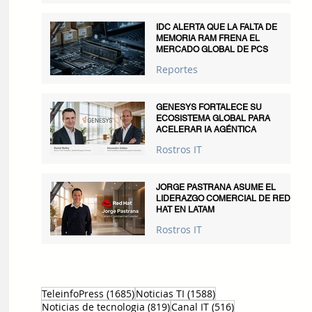
IDC ALERTA QUE LA FALTA DE
MEMORIA RAM FRENA EL
MERCADO GLOBAL DE PCS
Reportes
GENESYS FORTALECE SU
ECOSISTEMA GLOBAL PARA
ACELERAR IA AGÉNTICA
Rostros IT
JORGE PASTRANA ASUME EL
LIDERAZGO COMERCIAL DE RED
HAT EN LATAM
Rostros IT
1685 entradas
1588 entradas
TeleinfoPress
(1685)
Noticias TI
(1588)
819 entradas
516 entradas
Noticias de tecnologia
(819)
Canal IT
(516)