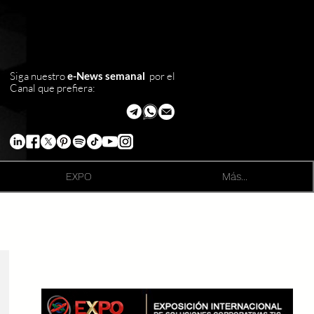
Siga nuestro
e-News semanal
por el
Canal que prefiera:
EXPO
Más...