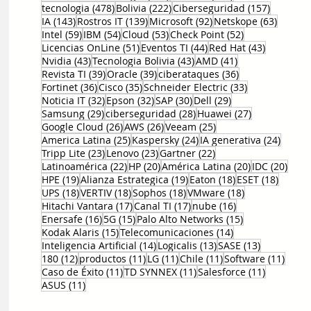
478 entradas
222 entradas
157 entr
tecnologia
(478)
Bolivia
(222)
Ciberseguridad
(157)
143 entradas
139 entradas
92 entradas
63 ent
IA
(143)
Rostros IT
(139)
Microsoft
(92)
Netskope
(63)
59 entradas
54 entradas
53 entradas
52 entradas
Intel
(59)
IBM
(54)
Cloud
(53)
Check Point
(52)
51 entradas
44 entradas
43 entrad
Licencias OnLine
(51)
Eventos TI
(44)
Red Hat
(43)
43 entradas
43 entradas
41 entradas
Nvidia
(43)
Tecnologia Bolivia
(43)
AMD
(41)
39 entradas
39 entradas
36 entradas
Revista TI
(39)
Oracle
(39)
ciberataques
(36)
36 entradas
35 entradas
33 entradas
Fortinet
(36)
Cisco
(35)
Schneider Electric
(33)
32 entradas
32 entradas
30 entradas
29 entradas
Noticia IT
(32)
Epson
(32)
SAP
(30)
Dell
(29)
29 entradas
28 entradas
27 entradas
Samsung
(29)
ciberseguridad
(28)
Huawei
(27)
26 entradas
26 entradas
25 entradas
Google Cloud
(26)
AWS
(26)
Veeam
(25)
25 entradas
24 entradas
24 ent
America Latina
(25)
Kaspersky
(24)
IA generativa
(24)
23 entradas
23 entradas
22 entradas
Tripp Lite
(23)
Lenovo
(23)
Gartner
(22)
22 entradas
20 entradas
20 entradas
20 e
Latinoamérica
(22)
HP
(20)
América Latina
(20)
IDC
(20)
19 entradas
19 entradas
18 entradas
18 ent
HPE
(19)
Alianza Estrategica
(19)
Eaton
(18)
ESET
(18)
18 entradas
18 entradas
18 entradas
18 entradas
UPS
(18)
VERTIV
(18)
Sophos
(18)
VMware
(18)
17 entradas
17 entradas
16 entradas
Hitachi Vantara
(17)
Canal TI
(17)
nube
(16)
16 entradas
15 entradas
15 entradas
Enersafe
(16)
5G
(15)
Palo Alto Networks
(15)
15 entradas
14 entradas
Kodak Alaris
(15)
Telecomunicaciones
(14)
14 entradas
13 entradas
13 entrada
Inteligencia Artificial
(14)
Logicalis
(13)
SASE
(13)
12 entradas
11 entradas
11 entradas
11 entradas
11 en
180
(12)
productos
(11)
LG
(11)
Chile
(11)
Software
(11)
11 entradas
11 entradas
11 entrad
Caso de Éxito
(11)
TD SYNNEX
(11)
Salesforce
(11)
11 entradas
ASUS
(11)