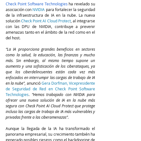
Check Point Software Technologies
 ha revelado su 
asociación con 
NVIDIA
 para fortalecer la seguridad 
de la infraestructura de IA en la nube. La nueva 
solución 
Check Point AI Cloud Protect
, al integrarse 
con las DPU de NVIDIA, contribuye a prevenir 
amenazas tanto en el ámbito de la red como en el 
del host.
“La IA proporciona grandes beneficios en sectores 
como la salud, la educación, las finanzas y mucho 
más. Sin embargo, al mismo tiempo supone un 
aumento y una sofisticación de los ciberataques, ya 
que los ciberdelincuentes están cada vez más 
enfocados en interrumpir las cargas de trabajo de IA 
en la nube”
, anunció 
Gera Dorfman, Vicepresidente 
de Seguridad de Red en Check Point Software 
Technologies
. 
“Hemos trabajado con NVIDIA para 
ofrecer una nueva solución de IA en la nube más 
segura con Check Point AI Cloud Protect que protege 
incluso las cargas de trabajo de IA más vulnerables y 
privadas frente a las ciberamenazas”
.
Aunque la llegada de la IA ha transformado el 
panorama empresarial, su crecimiento también ha 
generado posibles riesgos como el backdooring de 