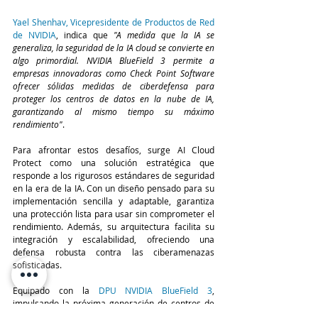
Yael Shenhav, Vicepresidente de Productos de Red 
de NVIDIA
, indica que 
"A medida que la IA se 
generaliza, la seguridad de la IA cloud se convierte en 
algo primordial. NVIDIA BlueField 3 permite a 
empresas innovadoras como Check Point Software 
ofrecer sólidas medidas de ciberdefensa para 
proteger los centros de datos en la nube de IA, 
garantizando al mismo tiempo su máximo 
rendimiento"
.
Para afrontar estos desafíos, surge AI Cloud 
Protect como una solución estratégica que 
responde a los rigurosos estándares de seguridad 
en la era de la IA. Con un diseño pensado para su 
implementación sencilla y adaptable, garantiza 
una protección lista para usar sin comprometer el 
rendimiento. Además, su arquitectura facilita su 
integración y escalabilidad, ofreciendo una 
defensa robusta contra las ciberamenazas 
sofisticadas.
Equipado con la 
DPU NVIDIA BlueField 3
, 
impulsando la próxima generación de centros de 
datos de IA en la nube, y el marco de software 