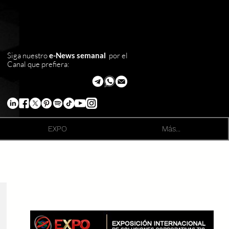
Siga nuestro
e-News semanal
por el
Canal que prefiera:
EXPO
Más...