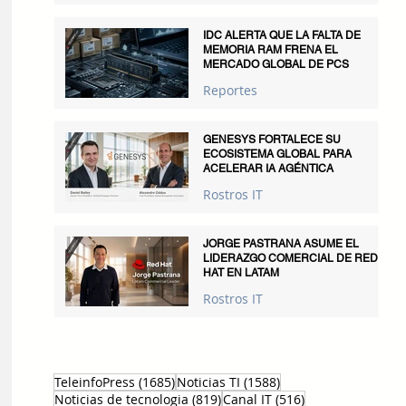
IDC ALERTA QUE LA FALTA DE
MEMORIA RAM FRENA EL
MERCADO GLOBAL DE PCS
Reportes
GENESYS FORTALECE SU
ECOSISTEMA GLOBAL PARA
ACELERAR IA AGÉNTICA
Rostros IT
JORGE PASTRANA ASUME EL
LIDERAZGO COMERCIAL DE RED
HAT EN LATAM
Rostros IT
1685 entradas
1588 entradas
TeleinfoPress
(1685)
Noticias TI
(1588)
819 entradas
516 entradas
Noticias de tecnologia
(819)
Canal IT
(516)