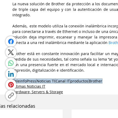
La nueva solución de Brother da protección a los document
de triple capa del equipo y con la autenticación de usuar
integrado.
Además,  este modelo utiliza la conexión inalámbrica incorp
para conectarse a través de Ethernet o incluso de una úni
solución deja imprimir, escanear y manejar la impresora
conecta a una red inalámbrica mediante la aplicación
 Brot
Brother está en constante innovación para facilitar un may
medida de sus necesidades, tal como señala su lema “at you
con una presencia fuerte en el mercado local e internacio
impresión, digitalización e identificación.
TeleinfoPress
Noticias TI
Canal IT
productos
Brother
Últimas Noticias IT
Hardware, Servers & Storage
das relacionadas