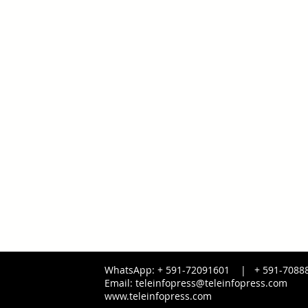
WhatsApp: + 591-72091601 |
+ 591-
7088
Email:
teleinfopress@teleinfopress.com
www.teleinfopress.com