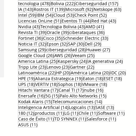
478 entradas
222 entradas
157 entr
tecnologia
(478)
Bolivia
(222)
Ciberseguridad
(157)
143 entradas
139 entradas
92 entradas
63 ent
IA
(143)
Rostros IT
(139)
Microsoft
(92)
Netskope
(63)
59 entradas
54 entradas
53 entradas
52 entradas
Intel
(59)
IBM
(54)
Cloud
(53)
Check Point
(52)
51 entradas
44 entradas
43 entrad
Licencias OnLine
(51)
Eventos TI
(44)
Red Hat
(43)
43 entradas
43 entradas
41 entradas
Nvidia
(43)
Tecnologia Bolivia
(43)
AMD
(41)
39 entradas
39 entradas
36 entradas
Revista TI
(39)
Oracle
(39)
ciberataques
(36)
36 entradas
35 entradas
33 entradas
Fortinet
(36)
Cisco
(35)
Schneider Electric
(33)
32 entradas
32 entradas
30 entradas
29 entradas
Noticia IT
(32)
Epson
(32)
SAP
(30)
Dell
(29)
29 entradas
28 entradas
27 entradas
Samsung
(29)
ciberseguridad
(28)
Huawei
(27)
26 entradas
26 entradas
25 entradas
Google Cloud
(26)
AWS
(26)
Veeam
(25)
25 entradas
24 entradas
24 ent
America Latina
(25)
Kaspersky
(24)
IA generativa
(24)
23 entradas
23 entradas
22 entradas
Tripp Lite
(23)
Lenovo
(23)
Gartner
(22)
22 entradas
20 entradas
20 entradas
20 e
Latinoamérica
(22)
HP
(20)
América Latina
(20)
IDC
(20)
19 entradas
19 entradas
18 entradas
18 ent
HPE
(19)
Alianza Estrategica
(19)
Eaton
(18)
ESET
(18)
18 entradas
18 entradas
18 entradas
18 entradas
UPS
(18)
VERTIV
(18)
Sophos
(18)
VMware
(18)
17 entradas
17 entradas
16 entradas
Hitachi Vantara
(17)
Canal TI
(17)
nube
(16)
16 entradas
15 entradas
15 entradas
Enersafe
(16)
5G
(15)
Palo Alto Networks
(15)
15 entradas
14 entradas
Kodak Alaris
(15)
Telecomunicaciones
(14)
14 entradas
13 entradas
13 entrada
Inteligencia Artificial
(14)
Logicalis
(13)
SASE
(13)
12 entradas
11 entradas
11 entradas
11 entradas
11 en
180
(12)
productos
(11)
LG
(11)
Chile
(11)
Software
(11)
11 entradas
11 entradas
11 entrad
Caso de Éxito
(11)
TD SYNNEX
(11)
Salesforce
(11)
11 entradas
ASUS
(11)