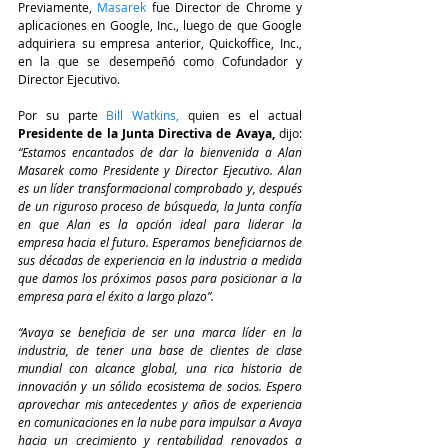
Previamente, 
Masarek
 fue Director de Chrome y 
aplicaciones en Google, Inc., luego de que Google 
adquiriera su empresa anterior, Quickoffice, Inc., 
en la que se desempeñó como Cofundador y 
Director Ejecutivo.
Por su parte 
Bill Watkins, 
quien es el actual 
Presidente de la Junta Directiva de Avaya,
 dijo: 
“Estamos encantados de dar la bienvenida a Alan 
Masarek como Presidente y Director Ejecutivo. Alan 
es un líder transformacional comprobado y, después 
de un riguroso proceso de búsqueda, la Junta confía 
en que Alan es la opción ideal para liderar la 
empresa hacia el futuro. Esperamos beneficiarnos de 
sus décadas de experiencia en la industria a medida 
que damos los próximos pasos para posicionar a la 
empresa para el éxito a largo plazo”.
“Avaya se beneficia de ser una marca líder en la 
industria, de tener una base de clientes de clase 
mundial con alcance global, una rica historia de 
innovación y un sólido ecosistema de socios. Espero 
aprovechar mis antecedentes y años de experiencia 
en comunicaciones en la nube para impulsar a Avaya 
hacia un crecimiento y rentabilidad renovados a 