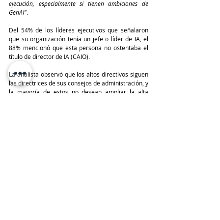
ejecución, especialmente si tienen ambiciones de 
GenAI"
.
Del 54% de los líderes ejecutivos que señalaron 
que su organización tenía un jefe o líder de IA, el 
88% mencionó que esta persona no ostentaba el 
título de director de IA (CAIO).
La analista observó que los altos directivos siguen 
las directrices de sus consejos de administración, y 
la mayoría de estos no desean ampliar la alta 
dirección. A pesar de ello, las juntas directivas 
buscan un líder de IA que pueda coordinar 
eficazmente las iniciativas de inteligencia artificial.
"La IA y la GenAI son complejas y de gran alcance y 
tocan todos los trabajos, actividades y 
conversaciones estratégicas de la organización. Sin 
embargo, esto no significa que las personas o el 
equipo responsable de orquestar la IA en una 
organización tengan que tener un título a la altura 
de la alta dirección"
, concluyó Karamouzis.
TeleinfoPress
Noticias TI
IA
Gartner
Reportes
Últimas Noticias IT