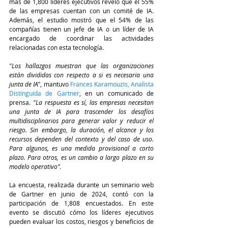
más de 1,800 líderes ejecutivos reveló que el 55% 
de las empresas cuentan con un comité de IA. 
Además, el estudio mostró que el 54% de las 
compañías tienen un jefe de IA o un líder de IA 
encargado de coordinar las actividades 
relacionadas con esta tecnología.
"Los hallazgos muestran que las organizaciones 
están divididas con respecto a si es necesaria una 
junta de IA"
, mantuvo 
Frances Karamouzis, Analista 
Distinguida de Gartner
, en un 
comunicado de 
prensa
. 
"La respuesta es sí, las empresas necesitan 
una junta de IA para trascender los desafíos 
multidisciplinarios para generar valor y reducir el 
riesgo. Sin embargo, la duración, el alcance y los 
recursos dependen del contexto y del caso de uso. 
Para algunos, es una medida provisional a corto 
plazo. Para otros, es un cambio a largo plazo en su 
modelo operativo”
.
La encuesta, realizada durante un seminario web 
de Gartner en junio de 2024, contó con la 
participación de 1,808 encuestados. En este 
evento se discutió cómo los líderes ejecutivos 
pueden evaluar los costos, riesgos y beneficios de 