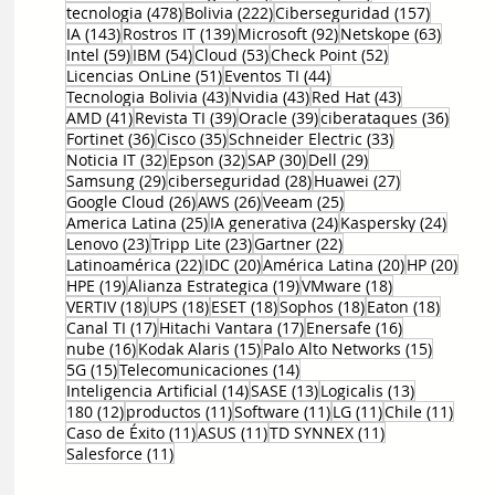
478 entradas
222 entradas
157 entr
tecnologia
(478)
Bolivia
(222)
Ciberseguridad
(157)
143 entradas
139 entradas
92 entradas
63 ent
IA
(143)
Rostros IT
(139)
Microsoft
(92)
Netskope
(63)
59 entradas
54 entradas
53 entradas
52 entradas
Intel
(59)
IBM
(54)
Cloud
(53)
Check Point
(52)
51 entradas
44 entradas
Licencias OnLine
(51)
Eventos TI
(44)
43 entradas
43 entradas
43 entradas
Tecnologia Bolivia
(43)
Nvidia
(43)
Red Hat
(43)
41 entradas
39 entradas
39 entradas
36 en
AMD
(41)
Revista TI
(39)
Oracle
(39)
ciberataques
(36)
36 entradas
35 entradas
33 entradas
Fortinet
(36)
Cisco
(35)
Schneider Electric
(33)
32 entradas
32 entradas
30 entradas
29 entradas
Noticia IT
(32)
Epson
(32)
SAP
(30)
Dell
(29)
29 entradas
28 entradas
27 entradas
Samsung
(29)
ciberseguridad
(28)
Huawei
(27)
26 entradas
26 entradas
25 entradas
Google Cloud
(26)
AWS
(26)
Veeam
(25)
25 entradas
24 entradas
24 ent
America Latina
(25)
IA generativa
(24)
Kaspersky
(24)
23 entradas
23 entradas
22 entradas
Lenovo
(23)
Tripp Lite
(23)
Gartner
(22)
22 entradas
20 entradas
20 entradas
20 e
Latinoamérica
(22)
IDC
(20)
América Latina
(20)
HP
(20)
19 entradas
19 entradas
18 entradas
HPE
(19)
Alianza Estrategica
(19)
VMware
(18)
18 entradas
18 entradas
18 entradas
18 entradas
18 entr
VERTIV
(18)
UPS
(18)
ESET
(18)
Sophos
(18)
Eaton
(18)
17 entradas
17 entradas
16 entradas
Canal TI
(17)
Hitachi Vantara
(17)
Enersafe
(16)
16 entradas
15 entradas
15 entr
nube
(16)
Kodak Alaris
(15)
Palo Alto Networks
(15)
15 entradas
14 entradas
5G
(15)
Telecomunicaciones
(14)
14 entradas
13 entradas
13 entrada
Inteligencia Artificial
(14)
SASE
(13)
Logicalis
(13)
12 entradas
11 entradas
11 entradas
11 entradas
11 en
180
(12)
productos
(11)
Software
(11)
LG
(11)
Chile
(11)
11 entradas
11 entradas
11 entradas
Caso de Éxito
(11)
ASUS
(11)
TD SYNNEX
(11)
11 entradas
Salesforce
(11)