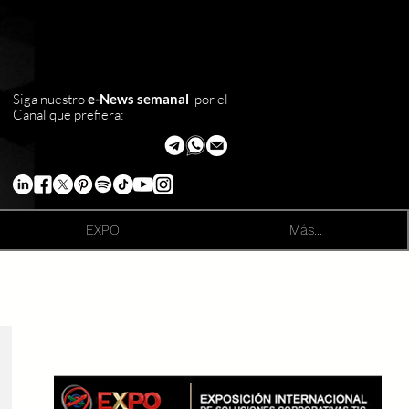
Siga nuestro
e-News semanal
por el
Canal que prefiera:
EXPO
Más...