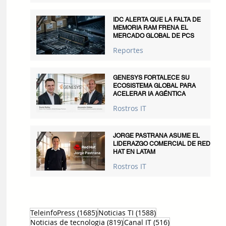
IDC ALERTA QUE LA FALTA DE
MEMORIA RAM FRENA EL
MERCADO GLOBAL DE PCS
Reportes
GENESYS FORTALECE SU
ECOSISTEMA GLOBAL PARA
ACELERAR IA AGÉNTICA
Rostros IT
JORGE PASTRANA ASUME EL
LIDERAZGO COMERCIAL DE RED
HAT EN LATAM
Rostros IT
1685 entradas
1588 entradas
TeleinfoPress
(1685)
Noticias TI
(1588)
819 entradas
516 entradas
Noticias de tecnologia
(819)
Canal IT
(516)