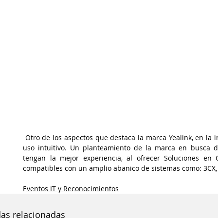
 Otro de los aspectos que destaca la marca Yealink, en la información proporcionada es su fácil instalación y 
uso intuitivo. Un planteamiento de la marca en busca d
tengan la mejor experiencia, al ofrecer Soluciones en C
compatibles con un amplio abanico de sistemas como: 3CX, El
Eventos IT y Reconocimientos
das relacionadas