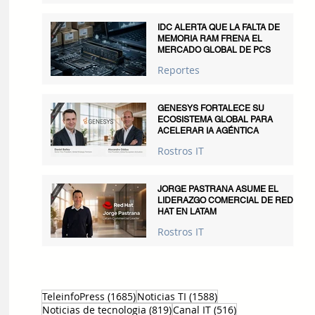
IDC ALERTA QUE LA FALTA DE
MEMORIA RAM FRENA EL
MERCADO GLOBAL DE PCS
Reportes
GENESYS FORTALECE SU
ECOSISTEMA GLOBAL PARA
ACELERAR IA AGÉNTICA
Rostros IT
JORGE PASTRANA ASUME EL
LIDERAZGO COMERCIAL DE RED
HAT EN LATAM
Rostros IT
1685 entradas
1588 entradas
TeleinfoPress
(1685)
Noticias TI
(1588)
819 entradas
516 entradas
Noticias de tecnologia
(819)
Canal IT
(516)