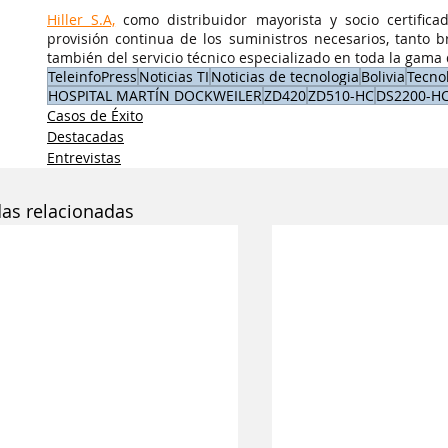
Hiller S.A,
 como distribuidor mayorista y socio certifica
provisión continua de los suministros necesarios, tanto 
también del servicio técnico especializado en toda la gama
TeleinfoPress
Noticias TI
Noticias de tecnologia
Bolivia
Tecnol
HOSPITAL MARTÍN DOCKWEILER
ZD420
ZD510-HC
DS2200-H
Casos de Éxito
Destacadas
Entrevistas
das relacionadas