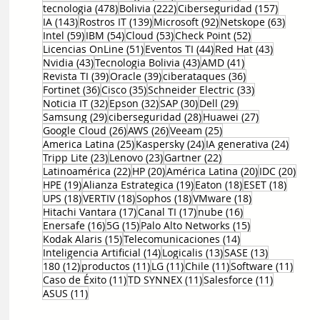
478 entradas
222 entradas
157 entr
tecnologia
(478)
Bolivia
(222)
Ciberseguridad
(157)
143 entradas
139 entradas
92 entradas
63 ent
IA
(143)
Rostros IT
(139)
Microsoft
(92)
Netskope
(63)
59 entradas
54 entradas
53 entradas
52 entradas
Intel
(59)
IBM
(54)
Cloud
(53)
Check Point
(52)
51 entradas
44 entradas
43 entrad
Licencias OnLine
(51)
Eventos TI
(44)
Red Hat
(43)
43 entradas
43 entradas
41 entradas
Nvidia
(43)
Tecnologia Bolivia
(43)
AMD
(41)
39 entradas
39 entradas
36 entradas
Revista TI
(39)
Oracle
(39)
ciberataques
(36)
36 entradas
35 entradas
33 entradas
Fortinet
(36)
Cisco
(35)
Schneider Electric
(33)
32 entradas
32 entradas
30 entradas
29 entradas
Noticia IT
(32)
Epson
(32)
SAP
(30)
Dell
(29)
29 entradas
28 entradas
27 entradas
Samsung
(29)
ciberseguridad
(28)
Huawei
(27)
26 entradas
26 entradas
25 entradas
Google Cloud
(26)
AWS
(26)
Veeam
(25)
25 entradas
24 entradas
24 ent
America Latina
(25)
Kaspersky
(24)
IA generativa
(24)
23 entradas
23 entradas
22 entradas
Tripp Lite
(23)
Lenovo
(23)
Gartner
(22)
22 entradas
20 entradas
20 entradas
20 e
Latinoamérica
(22)
HP
(20)
América Latina
(20)
IDC
(20)
19 entradas
19 entradas
18 entradas
18 ent
HPE
(19)
Alianza Estrategica
(19)
Eaton
(18)
ESET
(18)
18 entradas
18 entradas
18 entradas
18 entradas
UPS
(18)
VERTIV
(18)
Sophos
(18)
VMware
(18)
17 entradas
17 entradas
16 entradas
Hitachi Vantara
(17)
Canal TI
(17)
nube
(16)
16 entradas
15 entradas
15 entradas
Enersafe
(16)
5G
(15)
Palo Alto Networks
(15)
15 entradas
14 entradas
Kodak Alaris
(15)
Telecomunicaciones
(14)
14 entradas
13 entradas
13 entrada
Inteligencia Artificial
(14)
Logicalis
(13)
SASE
(13)
12 entradas
11 entradas
11 entradas
11 entradas
11 en
180
(12)
productos
(11)
LG
(11)
Chile
(11)
Software
(11)
11 entradas
11 entradas
11 entrad
Caso de Éxito
(11)
TD SYNNEX
(11)
Salesforce
(11)
11 entradas
ASUS
(11)