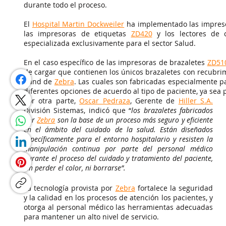
durante todo el proceso. 
El 
Hospital Martin Dockweiler
 ha implementado las impres
las impresoras de etiquetas
ZD420
y los lectores de 
especializada exclusivamente para el sector Salud.   
En el caso específico de las impresoras de brazaletes 
ZD51
de cargar que contienen los únicos brazaletes con recubri
Band de
Zebra
. Las cuales son fabricadas especialmente p
diferentes opciones de acuerdo al tipo de paciente, ya sea 
Por otra parte, 
Oscar Pedraza
, Gerente de
Hiller S.A.
División Sistemas, indicó que “
los brazaletes fabricados 
por 
Zebra
 son la base de un proceso más seguro y eficiente 
en el ámbito del cuidado de la salud. Están diseñados 
específicamente para el entorno hospitalario y resisten la 
manipulación continua por parte del personal médico 
durante el proceso del cuidado y tratamiento del paciente, 
sin perder el color, ni borrarse”.
La tecnología provista por
Zebra
 fortalece la seguridad 
y la calidad en los procesos de atención los pacientes, y 
otorga al personal médico las herramientas adecuadas 
para mantener un alto nivel de servicio.    