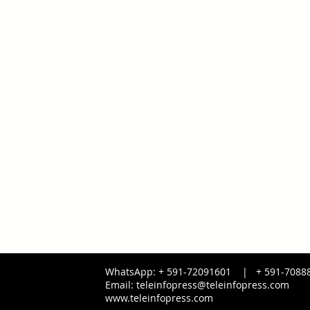
WhatsApp: + 591-72091601 |
+ 591-
7088
Email:
teleinfopress@teleinfopress.com
www.teleinfopress.com