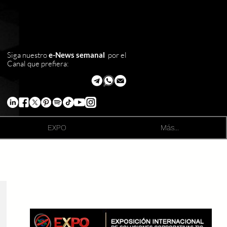
Siga nuestro
e-News semanal
por el
Canal que prefiera:
EXPO
Más...