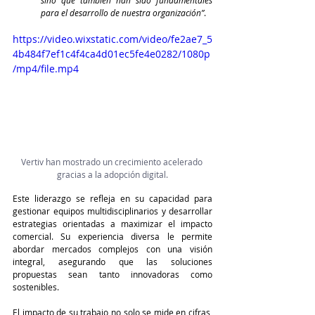
para el desarrollo de nuestra organización”
.
https://video.wixstatic.com/video/fe2ae7_5
4b484f7ef1c4f4ca4d01ec5fe4e0282/1080p
/mp4/file.mp4
Vertiv han mostrado un crecimiento acelerado 
gracias a la adopción digital.
Este liderazgo se refleja en su capacidad para 
gestionar equipos multidisciplinarios y desarrollar 
estrategias orientadas a maximizar el impacto 
comercial. Su experiencia diversa le permite 
abordar mercados complejos con una visión 
integral, asegurando que las soluciones 
propuestas sean tanto innovadoras como 
sostenibles.
El impacto de su trabajo no solo se mide en cifras, 