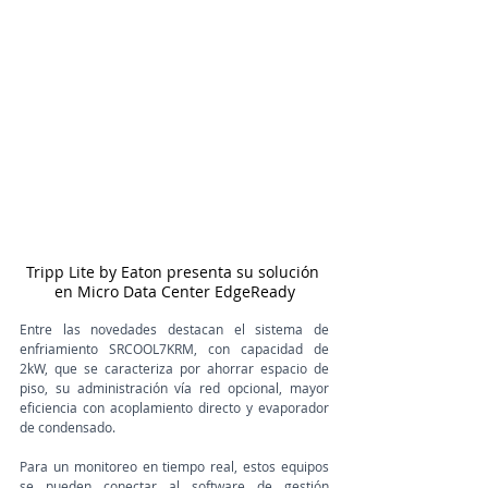
Tripp Lite by Eaton presenta su solución 
en Micro Data Center EdgeReady
Entre las novedades destacan el sistema de 
enfriamiento SRCOOL7KRM, con capacidad de 
2kW, que se caracteriza por ahorrar espacio de 
piso, su administración vía red opcional, mayor 
eficiencia con acoplamiento directo y evaporador 
de condensado.
Para un monitoreo en tiempo real, estos equipos 
se pueden conectar al software de gestión 