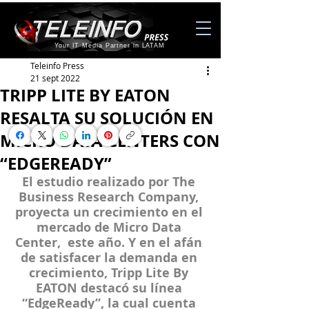
Your IT Media Partner in LATAM
Teleinfo Press
21 sept 2022
TRIPP LITE BY EATON
RESALTA SU SOLUCIÓN EN
MICRO DATA CENTERS CON
“EDGEREADY”
El estudio realizado por The 
Business Research Company, 
proyecta un crecimiento en el 
mercado de Micro Data 
Center,  este año. Y en el afán 
de satisfacer la demanda en 
crecimiento, Tripp Lite By 
EATON destacó su línea 
“EdgeReady”, la cual cuenta 