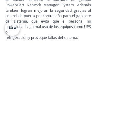
PowerAlert Network Manager System. Además 
también logran mejoran la seguridad gracias al 
control de puerta por contraseña para el gabinete 
del sistema, que evita que el personal no 
profesional haga mal uso de los equipos como UPS 
o 
refrigeración y provoque fallas del sistema.
El ahorro energético es significativo, lo que se 
suma a la optimización de espacio y a la 
administración centralizada de hasta 250 
dispositivos, entre ellos, UPS, PDUs y sistemas de 
aire acondicionado, sin costo adicional.
TeleinfoPress
Noticias TI
Noticias de tecnologia
Canal IT
tecnologia
Tripp Lite by Eaton
Micro Data Center EdgeReady
Infraestructura & Data Centers
Últimas Noticias IT
EATON