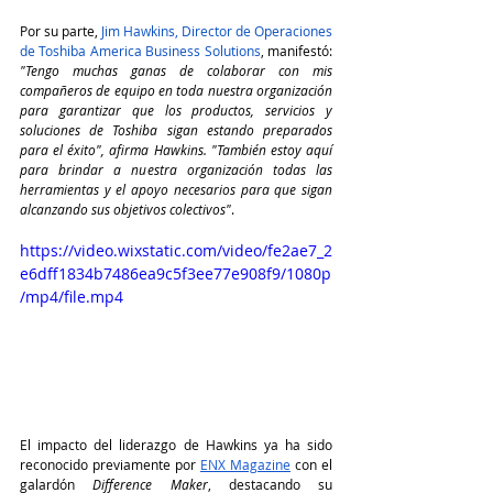
Por su parte, 
Jim Hawkins, Director de Operaciones 
de Toshiba America Business Solutions
, manifestó: 
"Tengo muchas ganas de colaborar con mis 
compañeros de equipo en toda nuestra organización 
para garantizar que los productos, servicios y 
soluciones de Toshiba sigan estando preparados 
para el éxito", afirma Hawkins. "También estoy aquí 
para brindar a nuestra organización todas las 
herramientas y el apoyo necesarios para que sigan 
alcanzando sus objetivos colectivos"
.
https://video.wixstatic.com/video/fe2ae7_2
e6dff1834b7486ea9c5f3ee77e908f9/1080p
/mp4/file.mp4
El impacto del liderazgo de Hawkins ya ha sido 
reconocido previamente por 
ENX Magazine
 con el 
galardón 
Difference Maker
, destacando su 