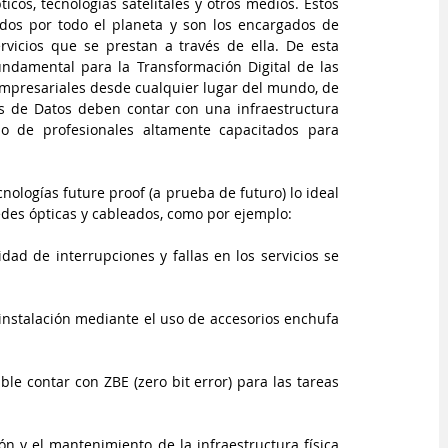
cos, tecnologías satelitales y otros medios. Estos 
dos por todo el planeta y son los encargados de 
rvicios que se prestan a través de ella. De esta 
damental para la Transformación Digital de las 
mpresariales desde cualquier lugar del mundo, de 
ros de Datos deben contar con una infraestructura 
 de profesionales altamente capacitados para 
nologías future proof (a prueba de futuro) lo ideal 
edes ópticas y cableados, como por ejemplo: 
dad de interrupciones y fallas en los servicios se 
instalación mediante el uso de accesorios enchufa 
le contar con ZBE (zero bit error) para las tareas 
ción y el mantenimiento de la infraestructura física 