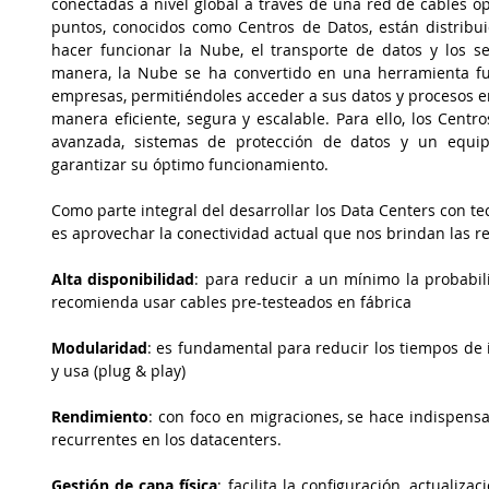
conectadas a nivel global a través de una red de cables ópti
puntos, conocidos como Centros de Datos, están distribui
hacer funcionar la Nube, el transporte de datos y los se
manera, la Nube se ha convertido en una herramienta fun
empresas, permitiéndoles acceder a sus datos y procesos e
manera eficiente, segura y escalable. Para ello, los Cent
avanzada, sistemas de protección de datos y un equipo
garantizar su óptimo funcionamiento.
Como parte integral del desarrollar los Data Centers con tec
es aprovechar la conectividad actual que nos brindan las r
Alta disponibilidad
: para reducir a un mínimo la probabili
recomienda usar cables pre-testeados en fábrica
Modularidad
: es fundamental para reducir los tiempos de 
y usa (plug & play)
Rendimiento
: con foco en migraciones, se hace indispensab
recurrentes en los datacenters.
Gestión de capa física
: facilita la configuración, actualiza