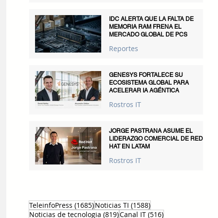
IDC ALERTA QUE LA FALTA DE
MEMORIA RAM FRENA EL
MERCADO GLOBAL DE PCS
Reportes
GENESYS FORTALECE SU
ECOSISTEMA GLOBAL PARA
ACELERAR IA AGÉNTICA
Rostros IT
JORGE PASTRANA ASUME EL
LIDERAZGO COMERCIAL DE RED
HAT EN LATAM
Rostros IT
1685 entradas
1588 entradas
TeleinfoPress
(1685)
Noticias TI
(1588)
819 entradas
516 entradas
Noticias de tecnologia
(819)
Canal IT
(516)