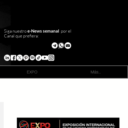
Siga nuestro
e-News semanal
por el
Canal que prefiera:
EXPO
Más...