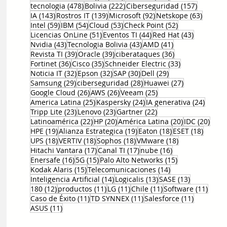
478 entradas
222 entradas
157 entr
tecnologia
(478)
Bolivia
(222)
Ciberseguridad
(157)
143 entradas
139 entradas
92 entradas
63 ent
IA
(143)
Rostros IT
(139)
Microsoft
(92)
Netskope
(63)
59 entradas
54 entradas
53 entradas
52 entradas
Intel
(59)
IBM
(54)
Cloud
(53)
Check Point
(52)
51 entradas
44 entradas
43 entrad
Licencias OnLine
(51)
Eventos TI
(44)
Red Hat
(43)
43 entradas
43 entradas
41 entradas
Nvidia
(43)
Tecnologia Bolivia
(43)
AMD
(41)
39 entradas
39 entradas
36 entradas
Revista TI
(39)
Oracle
(39)
ciberataques
(36)
36 entradas
35 entradas
33 entradas
Fortinet
(36)
Cisco
(35)
Schneider Electric
(33)
32 entradas
32 entradas
30 entradas
29 entradas
Noticia IT
(32)
Epson
(32)
SAP
(30)
Dell
(29)
29 entradas
28 entradas
27 entradas
Samsung
(29)
ciberseguridad
(28)
Huawei
(27)
26 entradas
26 entradas
25 entradas
Google Cloud
(26)
AWS
(26)
Veeam
(25)
25 entradas
24 entradas
24 ent
America Latina
(25)
Kaspersky
(24)
IA generativa
(24)
23 entradas
23 entradas
22 entradas
Tripp Lite
(23)
Lenovo
(23)
Gartner
(22)
22 entradas
20 entradas
20 entradas
20 e
Latinoamérica
(22)
HP
(20)
América Latina
(20)
IDC
(20)
19 entradas
19 entradas
18 entradas
18 ent
HPE
(19)
Alianza Estrategica
(19)
Eaton
(18)
ESET
(18)
18 entradas
18 entradas
18 entradas
18 entradas
UPS
(18)
VERTIV
(18)
Sophos
(18)
VMware
(18)
17 entradas
17 entradas
16 entradas
Hitachi Vantara
(17)
Canal TI
(17)
nube
(16)
16 entradas
15 entradas
15 entradas
Enersafe
(16)
5G
(15)
Palo Alto Networks
(15)
15 entradas
14 entradas
Kodak Alaris
(15)
Telecomunicaciones
(14)
14 entradas
13 entradas
13 entrada
Inteligencia Artificial
(14)
Logicalis
(13)
SASE
(13)
12 entradas
11 entradas
11 entradas
11 entradas
11 en
180
(12)
productos
(11)
LG
(11)
Chile
(11)
Software
(11)
11 entradas
11 entradas
11 entrad
Caso de Éxito
(11)
TD SYNNEX
(11)
Salesforce
(11)
11 entradas
ASUS
(11)