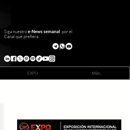
Siga nuestro
e-News semanal
por el
Canal que prefiera:
EXPO
Más...