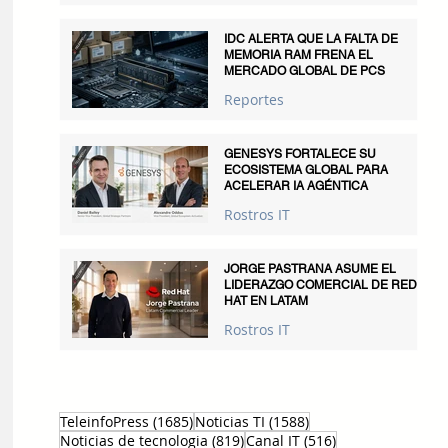
IDC ALERTA QUE LA FALTA DE
MEMORIA RAM FRENA EL
MERCADO GLOBAL DE PCS
Reportes
GENESYS FORTALECE SU
ECOSISTEMA GLOBAL PARA
ACELERAR IA AGÉNTICA
Rostros IT
JORGE PASTRANA ASUME EL
LIDERAZGO COMERCIAL DE RED
HAT EN LATAM
Rostros IT
1685 entradas
1588 entradas
TeleinfoPress
(1685)
Noticias TI
(1588)
819 entradas
516 entradas
Noticias de tecnologia
(819)
Canal IT
(516)