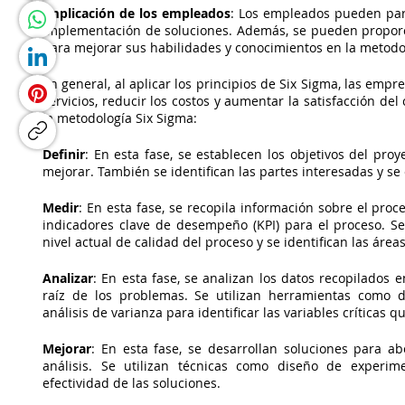
Implicación de los empleados
: Los empleados pueden part
implementación de soluciones. Además, se pueden proporci
para mejorar sus habilidades y conocimientos en la metodo
En general, al aplicar los principios de Six Sigma, las emp
servicios, reducir los costos y aumentar la satisfacción del
la metodología Six Sigma:
Definir
: En esta fase, se establecen los objetivos del proy
mejorar. También se identifican las partes interesadas y se
Medir
: En esta fase, se recopila información sobre el pro
indicadores clave de desempeño (KPI) para el proceso. Se 
nivel actual de calidad del proceso y se identifican las áre
Analizar
: En esta fase, se analizan los datos recopilados 
raíz de los problemas. Se utilizan herramientas como d
análisis de varianza para identificar las variables críticas q
Mejorar
: En esta fase, se desarrollan soluciones para abo
análisis. Se utilizan técnicas como diseño de experime
efectividad de las soluciones.