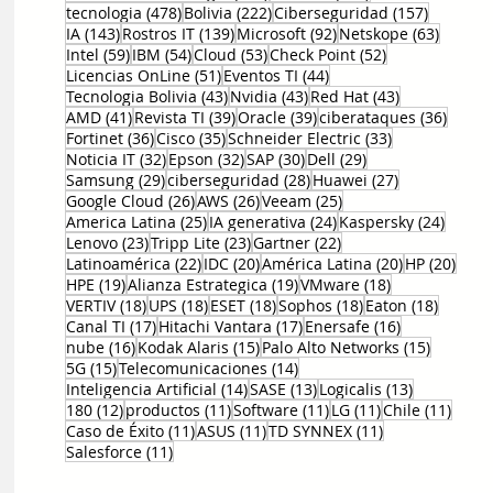
478 entradas
222 entradas
157 entr
tecnologia
(478)
Bolivia
(222)
Ciberseguridad
(157)
143 entradas
139 entradas
92 entradas
63 ent
IA
(143)
Rostros IT
(139)
Microsoft
(92)
Netskope
(63)
59 entradas
54 entradas
53 entradas
52 entradas
Intel
(59)
IBM
(54)
Cloud
(53)
Check Point
(52)
51 entradas
44 entradas
Licencias OnLine
(51)
Eventos TI
(44)
43 entradas
43 entradas
43 entradas
Tecnologia Bolivia
(43)
Nvidia
(43)
Red Hat
(43)
41 entradas
39 entradas
39 entradas
36 en
AMD
(41)
Revista TI
(39)
Oracle
(39)
ciberataques
(36)
36 entradas
35 entradas
33 entradas
Fortinet
(36)
Cisco
(35)
Schneider Electric
(33)
32 entradas
32 entradas
30 entradas
29 entradas
Noticia IT
(32)
Epson
(32)
SAP
(30)
Dell
(29)
29 entradas
28 entradas
27 entradas
Samsung
(29)
ciberseguridad
(28)
Huawei
(27)
26 entradas
26 entradas
25 entradas
Google Cloud
(26)
AWS
(26)
Veeam
(25)
25 entradas
24 entradas
24 ent
America Latina
(25)
IA generativa
(24)
Kaspersky
(24)
23 entradas
23 entradas
22 entradas
Lenovo
(23)
Tripp Lite
(23)
Gartner
(22)
22 entradas
20 entradas
20 entradas
20 e
Latinoamérica
(22)
IDC
(20)
América Latina
(20)
HP
(20)
19 entradas
19 entradas
18 entradas
HPE
(19)
Alianza Estrategica
(19)
VMware
(18)
18 entradas
18 entradas
18 entradas
18 entradas
18 entr
VERTIV
(18)
UPS
(18)
ESET
(18)
Sophos
(18)
Eaton
(18)
17 entradas
17 entradas
16 entradas
Canal TI
(17)
Hitachi Vantara
(17)
Enersafe
(16)
16 entradas
15 entradas
15 entr
nube
(16)
Kodak Alaris
(15)
Palo Alto Networks
(15)
15 entradas
14 entradas
5G
(15)
Telecomunicaciones
(14)
14 entradas
13 entradas
13 entrada
Inteligencia Artificial
(14)
SASE
(13)
Logicalis
(13)
12 entradas
11 entradas
11 entradas
11 entradas
11 en
180
(12)
productos
(11)
Software
(11)
LG
(11)
Chile
(11)
11 entradas
11 entradas
11 entradas
Caso de Éxito
(11)
ASUS
(11)
TD SYNNEX
(11)
11 entradas
Salesforce
(11)