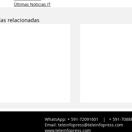
Últimas Noticias IT
das relacionadas
WhatsApp: + 591-72091601 |
+ 591-
7088
Email:
teleinfopress@teleinfopress.com
www.teleinfopress.com