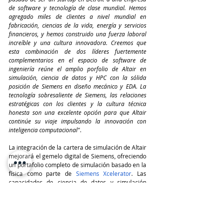
de software y tecnología de clase mundial. Hemos 
agregado miles de clientes a nivel mundial en 
fabricación, ciencias de la vida, energía y servicios 
financieros, y hemos construido una fuerza laboral 
increíble y una cultura innovadora. Creemos que 
esta combinación de dos líderes fuertemente 
complementarios en el espacio de software de 
ingeniería reúne el amplio porfolio de Altair en 
simulación, ciencia de datos y HPC con la sólida 
posición de Siemens en diseño mecánico y EDA. La 
tecnología sobresaliente de Siemens, las relaciones 
estratégicas con los clientes y la cultura técnica 
honesta son una excelente opción para que Altair 
continúe su viaje impulsando la innovación con 
inteligencia computacional"
.
La integración de la cartera de simulación de Altair 
mejorará el gemelo digital de Siemens, ofreciendo 
un portafolio completo de simulación basado en la 
física como parte de 
Siemens Xcelerator
. Las 
capacidades de ciencia de datos y simulación 
impulsadas por IA permitirán a ingenieros y 
generalistas acceder a herramientas de 
simulación para reducir el tiempo de 