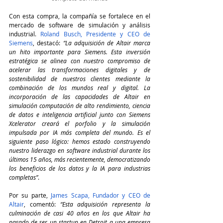
Con esta compra, la compañía se fortalece en el 
mercado de software de simulación y análisis 
industrial. 
Roland Busch, Presidente y CEO de 
Siemens
, destacó: 
“La adquisición de Altair marca 
un hito importante para Siemens. Esta inversión 
estratégica se alinea con nuestro compromiso de 
acelerar las transformaciones digitales y de 
sostenibilidad de nuestros clientes mediante la 
combinación de los mundos real y digital. La 
incorporación de las capacidades de Altair en 
simulación computación de alto rendimiento, ciencia 
de datos e inteligencia artificial junto con Siemens 
Xcelerator creará el porfolio y la simulación 
impulsada por IA más completa del mundo. Es el 
siguiente paso lógico: hemos estado construyendo 
nuestro liderazgo en software industrial durante los 
últimos 15 años, más recientemente, democratizando 
los beneficios de los datos y la IA para industrias 
completas”
.
Por su parte, 
James Scapa, Fundador y CEO de 
Altair
, comentó: 
“Esta adquisición representa la 
culminación de casi 40 años en los que Altair ha 
pasado de ser un startup en Detroit a una empresa 