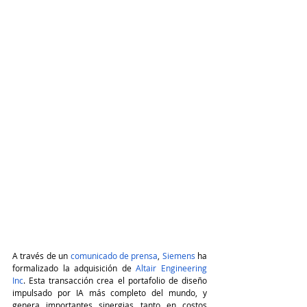
A través de un 
comunicado de prensa
, 
Siemens
 ha 
formalizado la adquisición de 
Altair Engineering 
Inc
. Esta transacción crea el portafolio de diseño 
impulsado por IA más completo del mundo, y 
genera importantes sinergias tanto en costos 