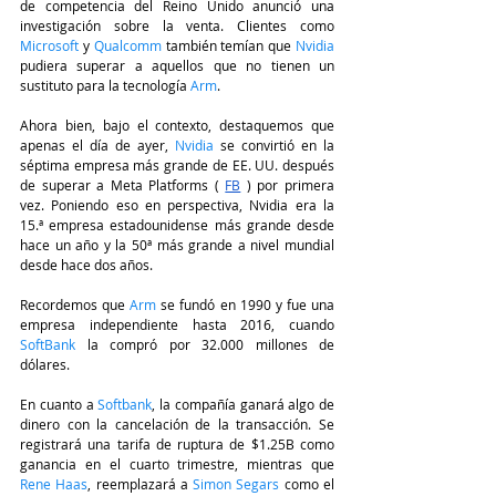
de competencia del Reino Unido anunció una 
investigación sobre la venta. Clientes como 
Microsoft 
y 
Qualcomm
 también temían que
 Nvidia
pudiera superar a aquellos que no tienen un 
sustituto para la tecnología 
Arm
.
Ahora bien, bajo el contexto, destaquemos que 
apenas el día de ayer, 
Nvidia
 se convirtió en la 
séptima empresa más grande de EE. UU. después 
de superar a Meta Platforms ( 
FB
 ) por primera 
vez. Poniendo eso en perspectiva, Nvidia era la 
15.ª empresa estadounidense más grande desde 
hace un año y la 50ª más grande a nivel mundial 
desde hace dos años. 
Recordemos que 
Arm 
se fundó en 1990 y fue una 
empresa independiente hasta 2016, cuando 
SoftBank
 la compró por 32.000 millones de 
dólares.
En cuanto a 
Softbank
, la compañía ganará algo de 
dinero con la cancelación de la transacción. Se 
registrará una tarifa de ruptura de $1.25B como 
ganancia en el cuarto trimestre, mientras que 
Rene Haas
, reemplazará a
 Simon Segars 
como el 