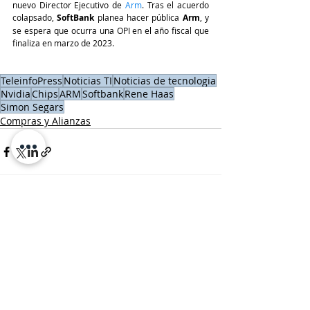
nuevo Director Ejecutivo de 
Arm
. Tras el acuerdo 
colapsado, 
SoftBank
 planea hacer pública 
Arm
, y 
se espera que ocurra una OPI en el año fiscal que 
finaliza en marzo de 2023.
TeleinfoPress
Noticias TI
Noticias de tecnologia
Nvidia
Chips
ARM
Softbank
Rene Haas
Simon Segars
Compras y Alianzas
Entradas recientes
Ver todo