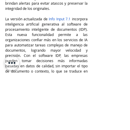
brindan alertas para evitar atascos y preservar la 
integridad de los originales.
La versión actualizada de 
Info Input 7.1
 incorpora 
inteligencia artificial generativa al software de 
procesamiento inteligente de documentos (IDP). 
Esta nueva funcionalidad permite a las 
organizaciones confiar más en los servicios de IA 
para automatizar tareas complejas de manejo de 
documentos, logrando mayor velocidad y 
precisión. Con el software IDP, las empresas 
pueden tomar decisiones más informadas 
basadas en datos de calidad, sin importar el tipo 
de documento o contexto, lo que se traduce en 
mejores resultados comerciales de manera más 
rápida.
TeleinfoPress
Noticias TI
Kodak Alaris
KODAK S3000
Hardware, Servers & Storage
Últimas Noticias IT