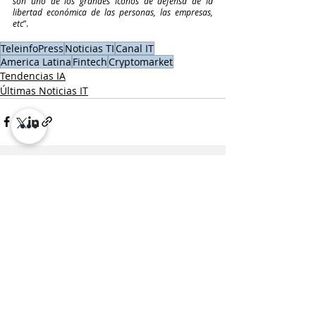
son uno de los grandes íconos de defensa de la 
libertad económica de las personas, las empresas, 
etc
”.
TeleinfoPress
Noticias TI
Canal IT
America Latina
Fintech
Cryptomarket
Tendencias IA
Últimas Noticias IT
Entradas recientes
Ver todo