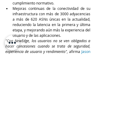
cumplimiento normativo.
Mejoras continuas de la conectividad de su 
infraestructura con más de 3000 adyacencias 
a más de 620 ASNs únicas en la actualidad, 
reduciendo la latencia en la primera y última 
etapa, y mejorando aún más la experiencia del 
usuario y de las aplicaciones.
"Con NewEdge, los usuarios no se ven obligados a 
hacer concesiones cuando se trata de seguridad, 
experiencia de usuario y rendimiento",
 afirma 
Jason 
Hofmann, Vicepresidente Senior de Estrategia y 
Arquitectura de Plataformas en Netskope
. 
"Nuestros clientes se benefician de algo que ningún 
otro proveedor puede igualar: una experiencia de 
usuario que es indistinguible de la obtenida 
mediante una conexión directa a la red para 
prácticamente todos los usuarios del planeta, no solo 
desde la perspectiva del rendimiento y la latencia, 
que fue un hito que logramos hace unos años, sino 
ahora también desde el punto de vista de la 
localización de contenidos. Tanto si se trabaja desde 
un hotel en Barbados, un aeropuerto en Bahréin, 
una sucursal en Brasil, una fábrica en Bangladesh o 
un hogar en Bélgica, la experiencia del usuario se 
mantiene. Esto es válido incluso para los países más 