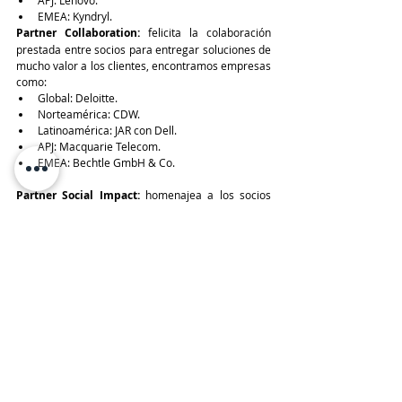
EMEA: Kyndryl.
Partner Collaboration: 
felicita la colaboración 
prestada entre socios para entregar soluciones de 
mucho valor a los clientes, encontramos empresas 
como:
Global: Deloitte.
Norteamérica: CDW.
Latinoamérica: JAR con Dell.
APJ: Macquarie Telecom.
EMEA: Bechtle GmbH & Co. 
Partner Social Impact: 
homenajea a los socios 
por generar un impacto positivo en el mundo con 
el uso de las tecnologías VMware, aquí podemos 
ver empresa como:
Global: Lenovo.
Norteamérica: Carahsoft.
Latinoamérica: Cloud Carib Limited.
APJ: BIM Advanced Technology.
EMEA: Terasky.
TeleinfoPress
Noticias TI
Noticias de tecnologia
tecnologia
Google Cloud
VMware
VMware Partner Achievement Awards 2022
Sandy Hogan
Xtravirt