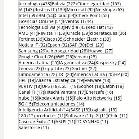
478 entradas
222 entradas
157 entr
tecnologia
(478)
Bolivia
(222)
Ciberseguridad
(157)
143 entradas
139 entradas
92 entradas
63 ent
IA
(143)
Rostros IT
(139)
Microsoft
(92)
Netskope
(63)
59 entradas
54 entradas
53 entradas
52 entradas
Intel
(59)
IBM
(54)
Cloud
(53)
Check Point
(52)
51 entradas
44 entradas
Licencias OnLine
(51)
Eventos TI
(44)
43 entradas
43 entradas
43 entradas
Tecnologia Bolivia
(43)
Nvidia
(43)
Red Hat
(43)
41 entradas
39 entradas
39 entradas
36 en
AMD
(41)
Revista TI
(39)
Oracle
(39)
ciberataques
(36)
36 entradas
35 entradas
33 entradas
Fortinet
(36)
Cisco
(35)
Schneider Electric
(33)
32 entradas
32 entradas
30 entradas
29 entradas
Noticia IT
(32)
Epson
(32)
SAP
(30)
Dell
(29)
29 entradas
28 entradas
27 entradas
Samsung
(29)
ciberseguridad
(28)
Huawei
(27)
26 entradas
26 entradas
25 entradas
Google Cloud
(26)
AWS
(26)
Veeam
(25)
25 entradas
24 entradas
24 ent
America Latina
(25)
IA generativa
(24)
Kaspersky
(24)
23 entradas
23 entradas
22 entradas
Lenovo
(23)
Tripp Lite
(23)
Gartner
(22)
22 entradas
20 entradas
20 entradas
20 e
Latinoamérica
(22)
IDC
(20)
América Latina
(20)
HP
(20)
19 entradas
19 entradas
18 entradas
HPE
(19)
Alianza Estrategica
(19)
VMware
(18)
18 entradas
18 entradas
18 entradas
18 entradas
18 entr
VERTIV
(18)
UPS
(18)
ESET
(18)
Sophos
(18)
Eaton
(18)
17 entradas
17 entradas
16 entradas
Canal TI
(17)
Hitachi Vantara
(17)
Enersafe
(16)
16 entradas
15 entradas
15 entr
nube
(16)
Kodak Alaris
(15)
Palo Alto Networks
(15)
15 entradas
14 entradas
5G
(15)
Telecomunicaciones
(14)
14 entradas
13 entradas
13 entrada
Inteligencia Artificial
(14)
SASE
(13)
Logicalis
(13)
12 entradas
11 entradas
11 entradas
11 entradas
11 en
180
(12)
productos
(11)
Software
(11)
LG
(11)
Chile
(11)
11 entradas
11 entradas
11 entradas
Caso de Éxito
(11)
ASUS
(11)
TD SYNNEX
(11)
11 entradas
Salesforce
(11)