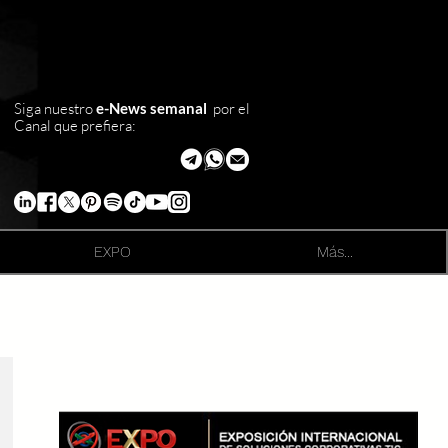
Siga nuestro
e-News semanal
por el
Canal que prefiera:
EXPO
Más...