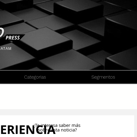
 LATAM
Categorias
Segmentos
PERIENCIA
¿Te interesa saber más
sobre esta noticia?