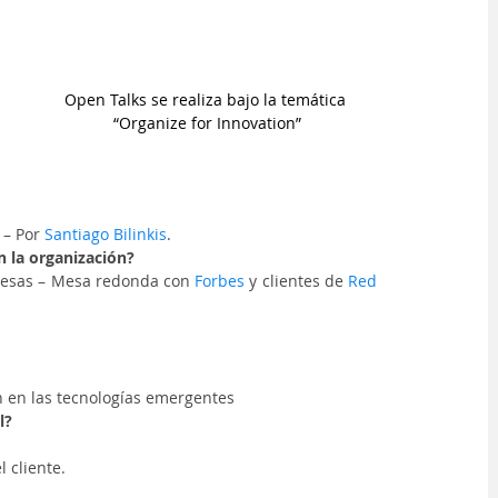
Open Talks se realiza bajo la temática 
“Organize for Innovation”
 – Por 
Santiago Bilinkis
.
 la organización?
presas – Mesa redonda con 
Forbes
 y clientes de 
Red 
ón en las tecnologías emergentes
l?
l cliente.