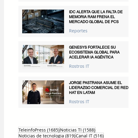
IDC ALERTA QUE LA FALTA DE
MEMORIA RAM FRENA EL
MERCADO GLOBAL DE PCS
Reportes
GENESYS FORTALECE SU
ECOSISTEMA GLOBAL PARA
ACELERAR IA AGÉNTICA
Rostros IT
JORGE PASTRANA ASUME EL
LIDERAZGO COMERCIAL DE RED
HAT EN LATAM
Rostros IT
1685 entradas
1588 entradas
TeleinfoPress
(1685)
Noticias TI
(1588)
819 entradas
516 entradas
Noticias de tecnologia
(819)
Canal IT
(516)