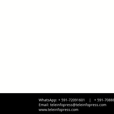
WhatsApp: + 591-72091601 |
+ 591-
7088
Email:
teleinfopress@teleinfopress.com
www.teleinfopress.com