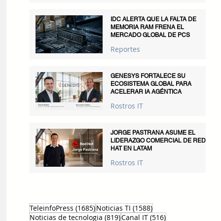
IDC ALERTA QUE LA FALTA DE
MEMORIA RAM FRENA EL
MERCADO GLOBAL DE PCS
Reportes
GENESYS FORTALECE SU
ECOSISTEMA GLOBAL PARA
ACELERAR IA AGÉNTICA
Rostros IT
JORGE PASTRANA ASUME EL
LIDERAZGO COMERCIAL DE RED
HAT EN LATAM
Rostros IT
1685 entradas
1588 entradas
TeleinfoPress
(1685)
Noticias TI
(1588)
819 entradas
516 entradas
Noticias de tecnologia
(819)
Canal IT
(516)