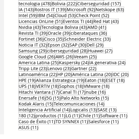
478 entradas
222 entradas
157 entr
tecnologia
(478)
Bolivia
(222)
Ciberseguridad
(157)
143 entradas
139 entradas
92 entradas
63 ent
IA
(143)
Rostros IT
(139)
Microsoft
(92)
Netskope
(63)
59 entradas
54 entradas
53 entradas
52 entradas
Intel
(59)
IBM
(54)
Cloud
(53)
Check Point
(52)
51 entradas
44 entradas
43 entrad
Licencias OnLine
(51)
Eventos TI
(44)
Red Hat
(43)
43 entradas
43 entradas
41 entradas
Nvidia
(43)
Tecnologia Bolivia
(43)
AMD
(41)
39 entradas
39 entradas
36 entradas
Revista TI
(39)
Oracle
(39)
ciberataques
(36)
36 entradas
35 entradas
33 entradas
Fortinet
(36)
Cisco
(35)
Schneider Electric
(33)
32 entradas
32 entradas
30 entradas
29 entradas
Noticia IT
(32)
Epson
(32)
SAP
(30)
Dell
(29)
29 entradas
28 entradas
27 entradas
Samsung
(29)
ciberseguridad
(28)
Huawei
(27)
26 entradas
26 entradas
25 entradas
Google Cloud
(26)
AWS
(26)
Veeam
(25)
25 entradas
24 entradas
24 ent
America Latina
(25)
Kaspersky
(24)
IA generativa
(24)
23 entradas
23 entradas
22 entradas
Tripp Lite
(23)
Lenovo
(23)
Gartner
(22)
22 entradas
20 entradas
20 entradas
20 e
Latinoamérica
(22)
HP
(20)
América Latina
(20)
IDC
(20)
19 entradas
19 entradas
18 entradas
18 ent
HPE
(19)
Alianza Estrategica
(19)
Eaton
(18)
ESET
(18)
18 entradas
18 entradas
18 entradas
18 entradas
UPS
(18)
VERTIV
(18)
Sophos
(18)
VMware
(18)
17 entradas
17 entradas
16 entradas
Hitachi Vantara
(17)
Canal TI
(17)
nube
(16)
16 entradas
15 entradas
15 entradas
Enersafe
(16)
5G
(15)
Palo Alto Networks
(15)
15 entradas
14 entradas
Kodak Alaris
(15)
Telecomunicaciones
(14)
14 entradas
13 entradas
13 entrada
Inteligencia Artificial
(14)
Logicalis
(13)
SASE
(13)
12 entradas
11 entradas
11 entradas
11 entradas
11 en
180
(12)
productos
(11)
LG
(11)
Chile
(11)
Software
(11)
11 entradas
11 entradas
11 entrad
Caso de Éxito
(11)
TD SYNNEX
(11)
Salesforce
(11)
11 entradas
ASUS
(11)