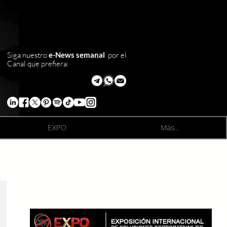
Siga nuestro
e-News semanal
por el
Canal que prefiera:
EXPO
Más...