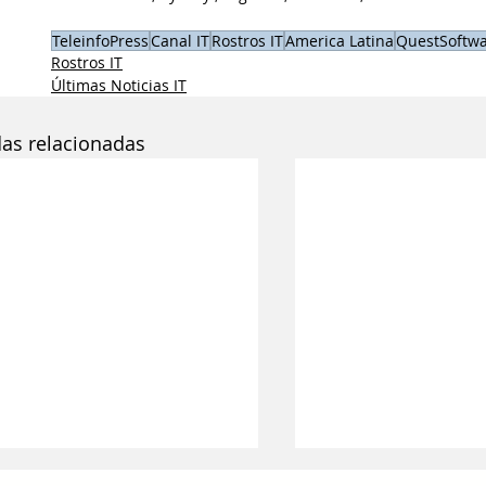
TeleinfoPress
Canal IT
Rostros IT
America Latina
QuestSoftw
Rostros IT
Últimas Noticias IT
das relacionadas