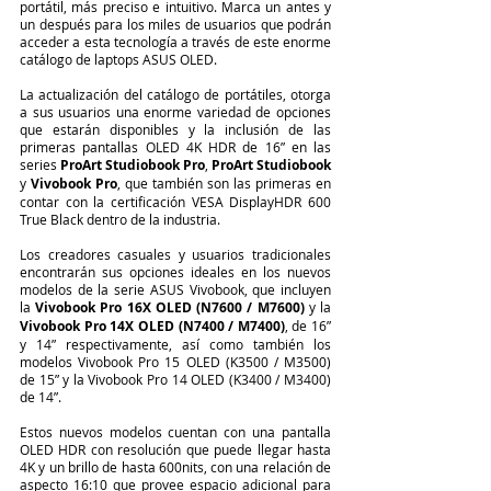
portátil, más preciso e intuitivo. Marca un antes y 
un después para los miles de usuarios que podrán 
acceder a esta tecnología a través de este enorme 
catálogo de laptops ASUS OLED.
La actualización del catálogo de portátiles, otorga 
a sus usuarios una enorme variedad de opciones 
que estarán disponibles y la inclusión de las 
primeras pantallas OLED 4K HDR de 16” en las 
series 
ProArt Studiobook Pro
, 
ProArt Studiobook
y 
Vivobook Pro
, que también son las primeras en 
contar con la certificación VESA DisplayHDR 600 
True Black dentro de la industria.
Los creadores casuales y usuarios tradicionales 
encontrarán sus opciones ideales en los nuevos 
modelos de la serie ASUS Vivobook, que incluyen 
la 
Vivobook Pro 16X OLED (N7600 / M7600)
 y la 
Vivobook Pro 14X OLED (N7400 / M7400)
, de 16” 
y 14” respectivamente, así como también los 
modelos Vivobook Pro 15 OLED (K3500 / M3500) 
de 15” y la Vivobook Pro 14 OLED (K3400 / M3400) 
de 14”.
Estos nuevos modelos cuentan con una pantalla 
OLED HDR con resolución que puede llegar hasta 
4K y un brillo de hasta 600nits, con una relación de 
aspecto 16:10 que provee espacio adicional para 