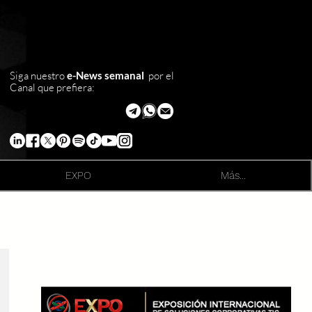
Siga nuestro
e-News semanal
por el
Canal que prefiera:
EXPO
Más...