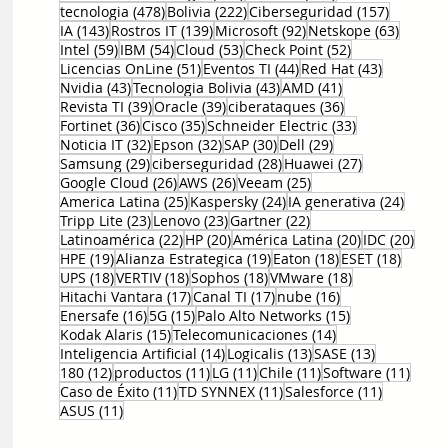
478 entradas
222 entradas
157 entr
tecnologia
(478)
Bolivia
(222)
Ciberseguridad
(157)
143 entradas
139 entradas
92 entradas
63 ent
IA
(143)
Rostros IT
(139)
Microsoft
(92)
Netskope
(63)
59 entradas
54 entradas
53 entradas
52 entradas
Intel
(59)
IBM
(54)
Cloud
(53)
Check Point
(52)
51 entradas
44 entradas
43 entrad
Licencias OnLine
(51)
Eventos TI
(44)
Red Hat
(43)
43 entradas
43 entradas
41 entradas
Nvidia
(43)
Tecnologia Bolivia
(43)
AMD
(41)
39 entradas
39 entradas
36 entradas
Revista TI
(39)
Oracle
(39)
ciberataques
(36)
36 entradas
35 entradas
33 entradas
Fortinet
(36)
Cisco
(35)
Schneider Electric
(33)
32 entradas
32 entradas
30 entradas
29 entradas
Noticia IT
(32)
Epson
(32)
SAP
(30)
Dell
(29)
29 entradas
28 entradas
27 entradas
Samsung
(29)
ciberseguridad
(28)
Huawei
(27)
26 entradas
26 entradas
25 entradas
Google Cloud
(26)
AWS
(26)
Veeam
(25)
25 entradas
24 entradas
24 ent
America Latina
(25)
Kaspersky
(24)
IA generativa
(24)
23 entradas
23 entradas
22 entradas
Tripp Lite
(23)
Lenovo
(23)
Gartner
(22)
22 entradas
20 entradas
20 entradas
20 e
Latinoamérica
(22)
HP
(20)
América Latina
(20)
IDC
(20)
19 entradas
19 entradas
18 entradas
18 ent
HPE
(19)
Alianza Estrategica
(19)
Eaton
(18)
ESET
(18)
18 entradas
18 entradas
18 entradas
18 entradas
UPS
(18)
VERTIV
(18)
Sophos
(18)
VMware
(18)
17 entradas
17 entradas
16 entradas
Hitachi Vantara
(17)
Canal TI
(17)
nube
(16)
16 entradas
15 entradas
15 entradas
Enersafe
(16)
5G
(15)
Palo Alto Networks
(15)
15 entradas
14 entradas
Kodak Alaris
(15)
Telecomunicaciones
(14)
14 entradas
13 entradas
13 entrada
Inteligencia Artificial
(14)
Logicalis
(13)
SASE
(13)
12 entradas
11 entradas
11 entradas
11 entradas
11 en
180
(12)
productos
(11)
LG
(11)
Chile
(11)
Software
(11)
11 entradas
11 entradas
11 entrad
Caso de Éxito
(11)
TD SYNNEX
(11)
Salesforce
(11)
11 entradas
ASUS
(11)