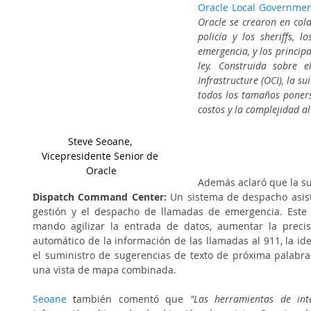
Oracle Local Governme
Oracle se crearon en cola
policía y los sheriffs, l
emergencia, y los princip
ley. Construida sobre e
Infrastructure (OCI), la s
todos los tamaños poners
costos y la complejidad a
Steve Seoane, 
Vicepresidente Senior de 
Oracle
Además aclaró que la su
Dispatch Command Center: 
Un sistema de despacho asist
gestión y el despacho de llamadas de emergencia. Este 
mando agilizar la entrada de datos, aumentar la precis
automático de la información de las llamadas al 911, la iden
el suministro de sugerencias de texto de próxima palabra y
una vista de mapa combinada.
Seoane
t
ambién comentó que 
"Las herramientas de int