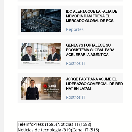
IDC ALERTA QUE LA FALTA DE
MEMORIA RAM FRENA EL
MERCADO GLOBAL DE PCS
Reportes
GENESYS FORTALECE SU
ECOSISTEMA GLOBAL PARA
ACELERAR IA AGÉNTICA
Rostros IT
JORGE PASTRANA ASUME EL
LIDERAZGO COMERCIAL DE RED
HAT EN LATAM
Rostros IT
1685 entradas
1588 entradas
TeleinfoPress
(1685)
Noticias TI
(1588)
819 entradas
516 entradas
Noticias de tecnologia
(819)
Canal IT
(516)