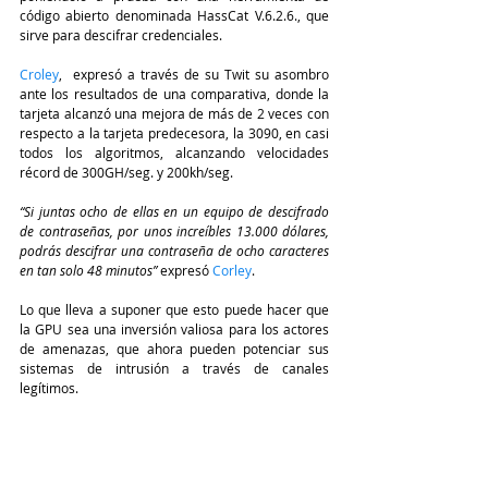
código abierto denominada HassCat V.6.2.6., que 
sirve para descifrar credenciales.
Croley
,  expresó a través de su Twit su asombro 
ante los resultados de una comparativa, donde la 
tarjeta alcanzó una mejora de más de 2 veces con 
respecto a la tarjeta predecesora, la 3090, en casi 
todos los algoritmos, alcanzando velocidades 
récord de 300GH/seg. y 200kh/seg.
“Si juntas ocho de ellas en un equipo de descifrado 
de contraseñas, por unos increíbles 13.000 dólares, 
podrás descifrar una contraseña de ocho caracteres 
en tan solo 48 minutos” 
expresó 
Corley
.
Lo que lleva a suponer que esto puede hacer que 
la GPU sea una inversión valiosa para los actores 
de amenazas, que ahora pueden potenciar sus 
sistemas de intrusión a través de canales 
legítimos.