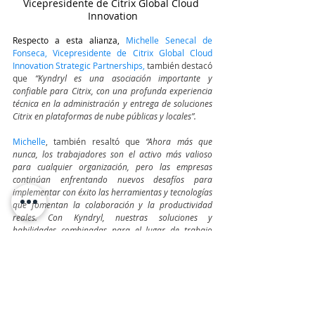
Vicepresidente de Citrix Global Cloud 
Innovation
Respecto a esta alianza, 
Michelle Senecal de 
Fonseca, Vicepresidente de Citrix Global Cloud 
Innovation Strategic Partnerships,
 también destacó 
que
 “Kyndryl es una asociación importante y 
confiable para Citrix, con una profunda experiencia 
técnica en la administración y entrega de soluciones 
Citrix en plataformas de nube públicas y locales”. 
Michelle
, también resaltó que 
“Ahora más que 
nunca, los trabajadores son el activo más valioso 
para cualquier organización, pero las empresas 
continúan enfrentando nuevos desafíos para 
implementar con éxito las herramientas y tecnologías 
que fomentan la colaboración y la productividad 
reales. Con Kyndryl, nuestras soluciones y 
habilidades combinadas para el lugar de trabajo 
tienen la capacidad inigualable de generar un 
impacto y un crecimiento tangibles para nuestros 
clientes y sus empleados por igual”.
TeleinfoPress
Noticias TI
Noticias de tecnologia
Canal IT
tecnologia
Citrix
Kyndryl
Citrix DaaS
Compras y Alianzas