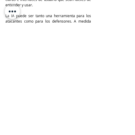
entender y usar.
La IA puede ser tanto una herramienta para los 
atacantes como para los defensores. A medida 
que las tecnologías se vuelven más avanzadas, 
pueden ser usadas para crear ataques más 
sofisticados y difíciles de detectar. Tal y como ha 
mostrado Check Point Research en anteriores 
ocasiones, actualmente ChatGPT ya está siendo 
utilizada para automatizar procesos e incluso 
crear campañas de phishing dirigidas o incluso 
lanzar ataques automatizados.
No obstante, en contraposición a estos hechos, 
hoy en día la inteligencia artificial y el machine 
learning son dos de los grandes pilares que 
ayudan a la constante mejora de las capacidades 
de la ciberseguridad, llegando incluso algunos 
expertos a señalar que la próxima generación de 
defensa se basará en gran medida en estas 
funcionalidades de la robótica.
TeleinfoPress
Noticias TI
Canal IT
ChatGPT