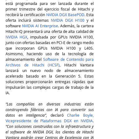
está programada para ser lanzada durante el 
primer trimestre del ejercicio fiscal de Hitachi y 
recibirá la certificación 
NVIDIA DGX BasePOD
. Esta 
oferta incluirá sistemas 
NVIDIA DGX H100
 y el 
software 
NVIDIA AI Enterprise
. Además, la cartera 
Hitachi iQ presentará una oferta de alta calidad de 
NVIDIA HGX
, impulsada por GPUs NVIDIA H100, 
junto con ofertas basadas en PCI-E de rango medio 
que incorporan GPUs NVIDIA H100 y L40S. 
Asimismo, haciendo uso de la tecnología de 
almacenamiento del 
Software de Contenido para 
Archivos de Hitachi (HCSF)
, Hitachi Vantara 
lanzará un nuevo nodo de almacenamiento 
acelerado basado en la Generación 5. Estas 
soluciones proporcionarán entregas rápidas que 
impulsarán las complejas cargas de trabajo de la 
IA.
“Las compañías en diversas industrias están 
construyendo fábricas con IA para convertir sus 
datos en inteligencia”
, declaró 
Charlie Boyle, 
Vicepresidente de Plataformas DGX en NVIDIA
. 
“Con soluciones construidas con la infraestructura y 
el software de NVIDIA DGX, los clientes de Hitachi 
Vantara podrán crear Centros de Excelencia con IA 