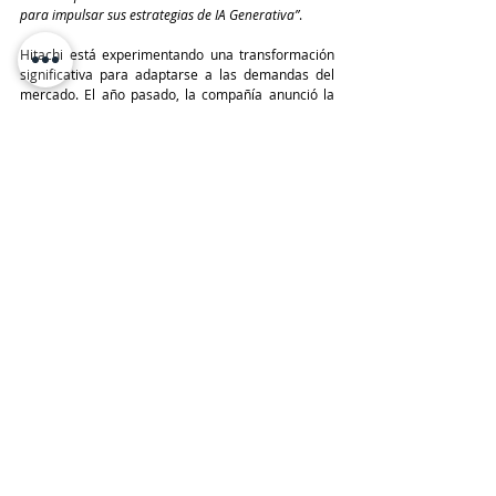
para impulsar sus estrategias de IA Generativa”
.
Hitachi está experimentando una transformación 
significativa para adaptarse a las demandas del 
mercado. El año pasado, la compañía anunció la 
creación del Centro de Excelencia de IA Generativa 
de Hitachi. En colaboración con NVIDIA, Hitachi se 
enfocará en desarrollar modelos específicamente 
orientados a la tecnología operativa (OT), 
convirtiéndose así como una parte fundamental en 
la creación de modelos de IA Generativa 
específicos para la industria. Estos modelos están 
diseñados para abordar las necesidades de 
transformación digital impulsada por datos en el 
mercado. 
Adicionalmente, a través de Hitachi iQ, Hitachi y su 
red de subsidiarias y socios trabajarán para 
ayudar a los clientes a descubrir el potencial 
completo de las tecnologías de la información (TI), 
mejorando el rendimiento de las organizaciones.
TeleinfoPress
Noticias TI
IA
Nvidia
IA generativa
Hitachi Vantara
Hitachi iQ