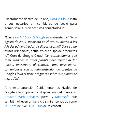
Exactamente dentro de un año, 
Google Cloud
 insta 
a sus usuarios a  cambiarse de socio para 
administrar sus dispositivos conectados IoT.
"
El servicio
IoT Core de Google
se suspenderá el 16 de 
agosto de 2023, momento en el cual su acceso a las 
API del administrador de dispositivos IoT Core ya no 
estará disponible
", actualizó el equipo de productos 
IoT Core de Google Cloud. “
Le recomendamos que 
tome medidas lo antes posible para migrar de IoT 
Core a un servicio alternativo. Como paso inicial, 
comuníquese con su administrador de cuentas de 
Google Cloud si tiene preguntas sobre sus planes de 
migración
".
Ante este anunció, rápidamente los rivales de 
Google Cloud ponen a disposición del mercado:
Amazon Web Services
(AWS) y 
Microsoft
, que 
también ofrecen un servicio similar conocido como 
IoT Core
de
AWS e 
IoT Hub
 de 
Microsoft.