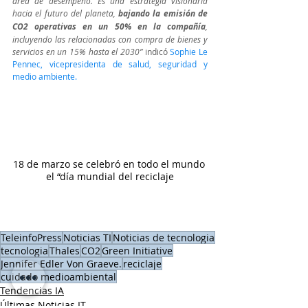
área de desempeño. Es una estrategia visionaria 
hacia el futuro del planeta, 
bajando la emisión de 
CO2 operativas en un 50% en la compañía
, 
incluyendo las relacionadas con compra de bienes y 
servicios en un 15% hasta el 2030”
 indicó 
Sophie Le 
Pennec, vicepresidenta de salud, seguridad y 
medio ambiente.
18 de marzo se celebró en todo el mundo 
el “día mundial del reciclaje
TeleinfoPress
Noticias TI
Noticias de tecnologia
tecnologia
Thales
CO2
Green Initiative
Jennifer Edler Von Graeve.
reciclaje
cuidado medioambiental
Tendencias IA
Últimas Noticias IT