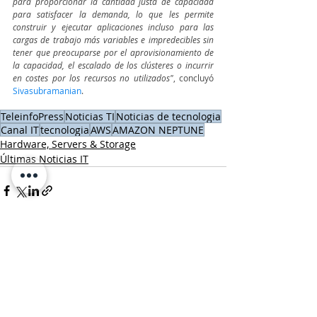
para proporcionar la cantidad justa de capacidad 
para satisfacer la demanda, lo que les permite 
construir y ejecutar aplicaciones incluso para las 
cargas de trabajo más variables e impredecibles sin 
tener que preocuparse por el aprovisionamiento de 
la capacidad, el escalado de los clústeres o incurrir 
en costes por los recursos no utilizados"
, concluyó 
Sivasubramanian
. 
TeleinfoPress
Noticias TI
Noticias de tecnologia
Canal IT
tecnologia
AWS
AMAZON NEPTUNE
Hardware, Servers & Storage
Últimas Noticias IT
Entradas recientes
Ver todo