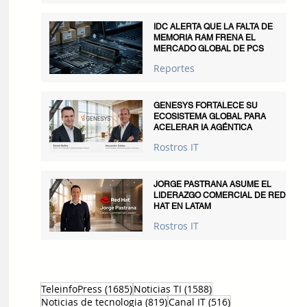
IDC ALERTA QUE LA FALTA DE
MEMORIA RAM FRENA EL
MERCADO GLOBAL DE PCS
Reportes
GENESYS FORTALECE SU
ECOSISTEMA GLOBAL PARA
ACELERAR IA AGÉNTICA
Rostros IT
JORGE PASTRANA ASUME EL
LIDERAZGO COMERCIAL DE RED
HAT EN LATAM
Rostros IT
1685 entradas
1588 entradas
TeleinfoPress
(1685)
Noticias TI
(1588)
819 entradas
516 entradas
Noticias de tecnologia
(819)
Canal IT
(516)