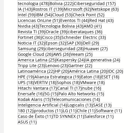
478 entradas
222 entradas
157 entr
tecnologia
(478)
Bolivia
(222)
Ciberseguridad
(157)
143 entradas
139 entradas
92 entradas
63 ent
IA
(143)
Rostros IT
(139)
Microsoft
(92)
Netskope
(63)
59 entradas
54 entradas
53 entradas
52 entradas
Intel
(59)
IBM
(54)
Cloud
(53)
Check Point
(52)
51 entradas
44 entradas
43 entrad
Licencias OnLine
(51)
Eventos TI
(44)
Red Hat
(43)
43 entradas
43 entradas
41 entradas
Nvidia
(43)
Tecnologia Bolivia
(43)
AMD
(41)
39 entradas
39 entradas
36 entradas
Revista TI
(39)
Oracle
(39)
ciberataques
(36)
36 entradas
35 entradas
33 entradas
Fortinet
(36)
Cisco
(35)
Schneider Electric
(33)
32 entradas
32 entradas
30 entradas
29 entradas
Noticia IT
(32)
Epson
(32)
SAP
(30)
Dell
(29)
29 entradas
28 entradas
27 entradas
Samsung
(29)
ciberseguridad
(28)
Huawei
(27)
26 entradas
26 entradas
25 entradas
Google Cloud
(26)
AWS
(26)
Veeam
(25)
25 entradas
24 entradas
24 ent
America Latina
(25)
Kaspersky
(24)
IA generativa
(24)
23 entradas
23 entradas
22 entradas
Tripp Lite
(23)
Lenovo
(23)
Gartner
(22)
22 entradas
20 entradas
20 entradas
20 e
Latinoamérica
(22)
HP
(20)
América Latina
(20)
IDC
(20)
19 entradas
19 entradas
18 entradas
18 ent
HPE
(19)
Alianza Estrategica
(19)
Eaton
(18)
ESET
(18)
18 entradas
18 entradas
18 entradas
18 entradas
UPS
(18)
VERTIV
(18)
Sophos
(18)
VMware
(18)
17 entradas
17 entradas
16 entradas
Hitachi Vantara
(17)
Canal TI
(17)
nube
(16)
16 entradas
15 entradas
15 entradas
Enersafe
(16)
5G
(15)
Palo Alto Networks
(15)
15 entradas
14 entradas
Kodak Alaris
(15)
Telecomunicaciones
(14)
14 entradas
13 entradas
13 entrada
Inteligencia Artificial
(14)
Logicalis
(13)
SASE
(13)
12 entradas
11 entradas
11 entradas
11 entradas
11 en
180
(12)
productos
(11)
LG
(11)
Chile
(11)
Software
(11)
11 entradas
11 entradas
11 entrad
Caso de Éxito
(11)
TD SYNNEX
(11)
Salesforce
(11)
11 entradas
ASUS
(11)