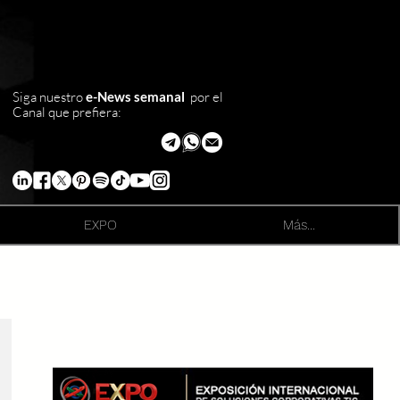
Siga nuestro
e-News semanal
por el
Canal que prefiera:
EXPO
Más...