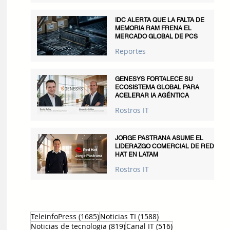
IDC ALERTA QUE LA FALTA DE
MEMORIA RAM FRENA EL
MERCADO GLOBAL DE PCS
Reportes
GENESYS FORTALECE SU
ECOSISTEMA GLOBAL PARA
ACELERAR IA AGÉNTICA
Rostros IT
JORGE PASTRANA ASUME EL
LIDERAZGO COMERCIAL DE RED
HAT EN LATAM
Rostros IT
1685 entradas
1588 entradas
TeleinfoPress
(1685)
Noticias TI
(1588)
819 entradas
516 entradas
Noticias de tecnologia
(819)
Canal IT
(516)