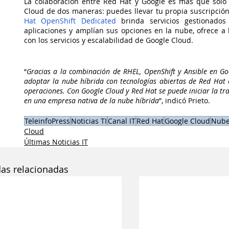
La colaboración entre Red Hat y Google es más que solo 
Cloud de dos maneras: puedes llevar tu propia suscripción
Hat OpenShift Dedicated
 brinda servicios gestionados
aplicaciones y amplían sus opciones en la nube, ofrece a l
con los servicios y escalabilidad de Google Cloud.
“
Gracias a la combinación de RHEL, OpenShift y Ansible en Goo
adoptar la nube híbrida con tecnologías abiertas de Red Hat 
operaciones. Con Google Cloud y Red Hat se puede iniciar la tra
en una empresa nativa de la nube híbrida
”, indicó Prieto.
TeleinfoPress
Noticias TI
Canal IT
Red Hat
Google Cloud
Nub
Cloud
Últimas Noticias IT
das relacionadas