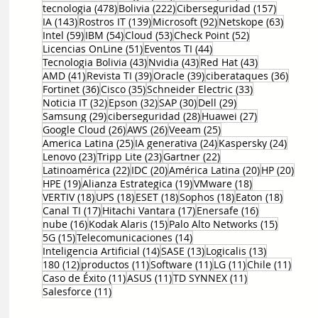
478 entradas
222 entradas
157 entr
tecnologia
(478)
Bolivia
(222)
Ciberseguridad
(157)
143 entradas
139 entradas
92 entradas
63 ent
IA
(143)
Rostros IT
(139)
Microsoft
(92)
Netskope
(63)
59 entradas
54 entradas
53 entradas
52 entradas
Intel
(59)
IBM
(54)
Cloud
(53)
Check Point
(52)
51 entradas
44 entradas
Licencias OnLine
(51)
Eventos TI
(44)
43 entradas
43 entradas
43 entradas
Tecnologia Bolivia
(43)
Nvidia
(43)
Red Hat
(43)
41 entradas
39 entradas
39 entradas
36 en
AMD
(41)
Revista TI
(39)
Oracle
(39)
ciberataques
(36)
36 entradas
35 entradas
33 entradas
Fortinet
(36)
Cisco
(35)
Schneider Electric
(33)
32 entradas
32 entradas
30 entradas
29 entradas
Noticia IT
(32)
Epson
(32)
SAP
(30)
Dell
(29)
29 entradas
28 entradas
27 entradas
Samsung
(29)
ciberseguridad
(28)
Huawei
(27)
26 entradas
26 entradas
25 entradas
Google Cloud
(26)
AWS
(26)
Veeam
(25)
25 entradas
24 entradas
24 ent
America Latina
(25)
IA generativa
(24)
Kaspersky
(24)
23 entradas
23 entradas
22 entradas
Lenovo
(23)
Tripp Lite
(23)
Gartner
(22)
22 entradas
20 entradas
20 entradas
20 e
Latinoamérica
(22)
IDC
(20)
América Latina
(20)
HP
(20)
19 entradas
19 entradas
18 entradas
HPE
(19)
Alianza Estrategica
(19)
VMware
(18)
18 entradas
18 entradas
18 entradas
18 entradas
18 entr
VERTIV
(18)
UPS
(18)
ESET
(18)
Sophos
(18)
Eaton
(18)
17 entradas
17 entradas
16 entradas
Canal TI
(17)
Hitachi Vantara
(17)
Enersafe
(16)
16 entradas
15 entradas
15 entr
nube
(16)
Kodak Alaris
(15)
Palo Alto Networks
(15)
15 entradas
14 entradas
5G
(15)
Telecomunicaciones
(14)
14 entradas
13 entradas
13 entrada
Inteligencia Artificial
(14)
SASE
(13)
Logicalis
(13)
12 entradas
11 entradas
11 entradas
11 entradas
11 en
180
(12)
productos
(11)
Software
(11)
LG
(11)
Chile
(11)
11 entradas
11 entradas
11 entradas
Caso de Éxito
(11)
ASUS
(11)
TD SYNNEX
(11)
11 entradas
Salesforce
(11)