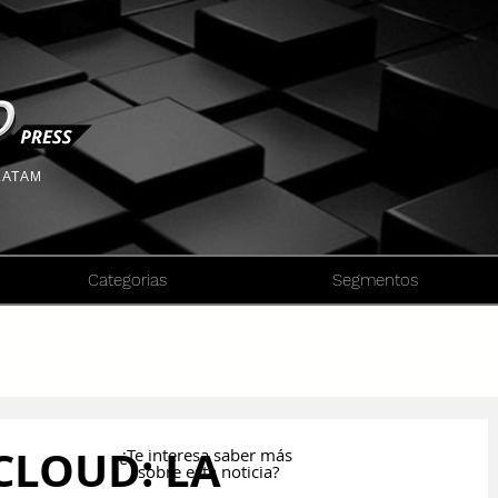
 LATAM
Categorias
Segmentos
CLOUD: LA
¿Te interesa saber más
sobre esta noticia?