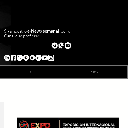
Siga nuestro
e-News semanal
por el
Canal que prefiera:
EXPO
Más...