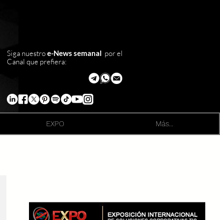
Siga nuestro
e-News semanal
por el
Canal que prefiera:
EXPO
Más...