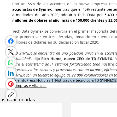
Con un 55% de las acciones de la nueva empresa Tech
accionistas de Synnex
, mientras que el 45% restante perte
a mediados del año 2020, adquirió Tech Data por 5.400 
millones de dólares al año, más de 150.000 clientes y 22.
Tech Data-Synnex se convertirá en el primer mayorista del
por primera vez en tres décadas, tomando en cuenta que
millones de dólares en su declaración fiscal 2020.
"TD SYNNEX se encuentra en una posición única en el ecosiste
actualidad",
 dijo 
Rich Hume, nuevo CEO de TD SYNNEX
. "
para el ecosistema de TI, estamos fortaleciendo toda nuestra ca
ofrecemos a los clientes y proveedores con un alcance, eficienc
SYNNEX con un talentoso equipo de 22.000 colaboradores en t
TeleinfoPress
Noticias TI
Noticias de tecnologia
TD SYNNEX
S
Compras y Alianzas
das relacionadas