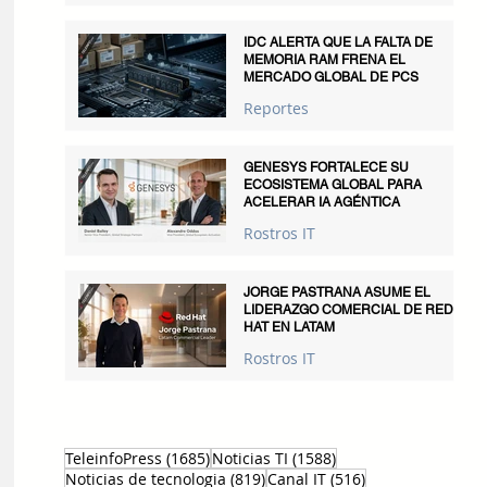
IDC ALERTA QUE LA FALTA DE
MEMORIA RAM FRENA EL
MERCADO GLOBAL DE PCS
Reportes
GENESYS FORTALECE SU
ECOSISTEMA GLOBAL PARA
ACELERAR IA AGÉNTICA
Rostros IT
JORGE PASTRANA ASUME EL
LIDERAZGO COMERCIAL DE RED
HAT EN LATAM
Rostros IT
1685 entradas
1588 entradas
TeleinfoPress
(1685)
Noticias TI
(1588)
819 entradas
516 entradas
Noticias de tecnologia
(819)
Canal IT
(516)