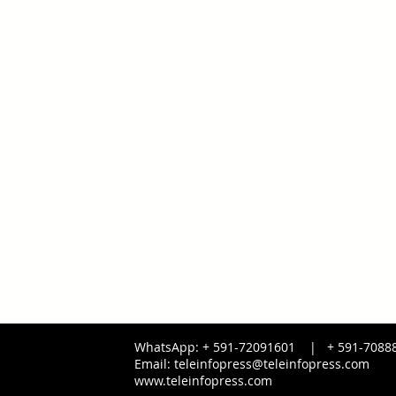
WhatsApp: + 591-72091601 |
+ 591-
7088
Email:
teleinfopress@teleinfopress.com
www.teleinfopress.com