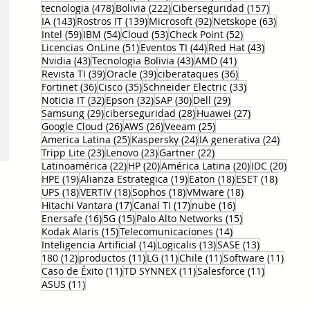
478 entradas
222 entradas
157 entr
tecnologia
(478)
Bolivia
(222)
Ciberseguridad
(157)
143 entradas
139 entradas
92 entradas
63 ent
IA
(143)
Rostros IT
(139)
Microsoft
(92)
Netskope
(63)
59 entradas
54 entradas
53 entradas
52 entradas
Intel
(59)
IBM
(54)
Cloud
(53)
Check Point
(52)
51 entradas
44 entradas
43 entrad
Licencias OnLine
(51)
Eventos TI
(44)
Red Hat
(43)
43 entradas
43 entradas
41 entradas
Nvidia
(43)
Tecnologia Bolivia
(43)
AMD
(41)
39 entradas
39 entradas
36 entradas
Revista TI
(39)
Oracle
(39)
ciberataques
(36)
36 entradas
35 entradas
33 entradas
Fortinet
(36)
Cisco
(35)
Schneider Electric
(33)
32 entradas
32 entradas
30 entradas
29 entradas
Noticia IT
(32)
Epson
(32)
SAP
(30)
Dell
(29)
29 entradas
28 entradas
27 entradas
Samsung
(29)
ciberseguridad
(28)
Huawei
(27)
26 entradas
26 entradas
25 entradas
Google Cloud
(26)
AWS
(26)
Veeam
(25)
25 entradas
24 entradas
24 ent
America Latina
(25)
Kaspersky
(24)
IA generativa
(24)
23 entradas
23 entradas
22 entradas
Tripp Lite
(23)
Lenovo
(23)
Gartner
(22)
22 entradas
20 entradas
20 entradas
20 e
Latinoamérica
(22)
HP
(20)
América Latina
(20)
IDC
(20)
19 entradas
19 entradas
18 entradas
18 ent
HPE
(19)
Alianza Estrategica
(19)
Eaton
(18)
ESET
(18)
18 entradas
18 entradas
18 entradas
18 entradas
UPS
(18)
VERTIV
(18)
Sophos
(18)
VMware
(18)
17 entradas
17 entradas
16 entradas
Hitachi Vantara
(17)
Canal TI
(17)
nube
(16)
16 entradas
15 entradas
15 entradas
Enersafe
(16)
5G
(15)
Palo Alto Networks
(15)
15 entradas
14 entradas
Kodak Alaris
(15)
Telecomunicaciones
(14)
14 entradas
13 entradas
13 entrada
Inteligencia Artificial
(14)
Logicalis
(13)
SASE
(13)
12 entradas
11 entradas
11 entradas
11 entradas
11 en
180
(12)
productos
(11)
LG
(11)
Chile
(11)
Software
(11)
11 entradas
11 entradas
11 entrad
Caso de Éxito
(11)
TD SYNNEX
(11)
Salesforce
(11)
11 entradas
ASUS
(11)