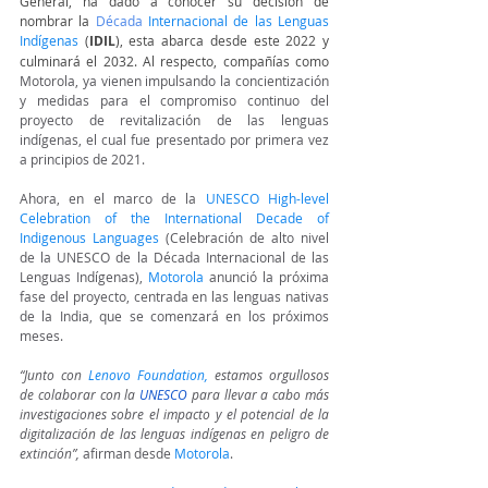
General, ha dado a conocer su decisión de 
nombrar la 
Década 
Internacional de las Lenguas 
Indígenas
 (
IDIL
), esta abarca desde este 2022 y 
culminará el 2032. Al respecto, compañías como 
Motorola, ya vienen impulsando la concientización 
y medidas para el compromiso continuo del 
proyecto de revitalización de las lenguas 
indígenas, el cual fue presentado por primera vez 
a principios de 2021.
Ahora, en el marco de la
UNESCO High-level 
Celebration of the International Decade of 
Indigenous Languages
(Celebración de alto nivel 
de la UNESCO de la Década Internacional de las 
Lenguas Indígenas), 
Motorola
 anunció la próxima 
fase del proyecto, centrada en las lenguas nativas 
de la India, que se comenzará en los próximos 
meses.
“Junto con 
Lenovo Foundation
, 
estamos orgullosos 
de colaborar con la 
UNESCO
 para llevar a cabo más 
investigaciones sobre el impacto y el potencial de la 
digitalización de las lenguas indígenas en peligro de 
extinción”, 
afirman desde 
Motorola
.