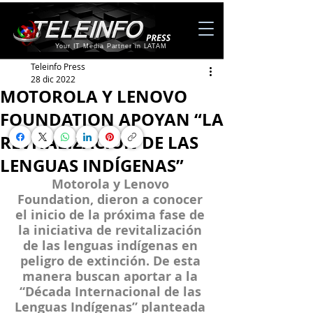
Your IT Media Partner in LATAM
Teleinfo Press
28 dic 2022
MOTOROLA Y LENOVO
FOUNDATION APOYAN “LA
REVITALIZACIÓN DE LAS
LENGUAS INDÍGENAS”
Motorola y Lenovo 
Foundation, dieron a conocer 
el inicio de la próxima fase de 
la iniciativa de revitalización 
de las lenguas indígenas en 
peligro de extinción. De esta 
manera buscan aportar a la 
“
Década Internacional de las 
Lenguas Indígenas
” planteada 