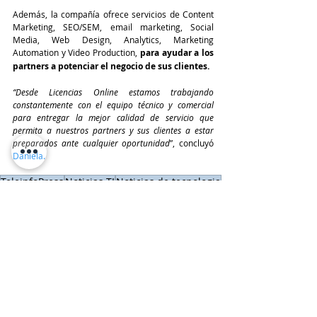
Además, la compañía ofrece servicios de Content 
Marketing, SEO/SEM, email marketing, Social 
Media, Web Design, Analytics, Marketing 
Automation y Video Production, 
para ayudar a los 
partners a potenciar el negocio de sus clientes.
“Desde Licencias Online estamos trabajando 
constantemente con el equipo técnico y comercial 
para entregar la mejor calidad de servicio que 
permita a nuestros partners y sus clientes a estar 
preparados ante cualquier oportunidad
”, concluyó 
Daniela.
TeleinfoPress
Noticias TI
Noticias de tecnologia
tecnologia
MICROSOFT AZURE
LICENCIAS ONLINE
Daniela de Felice
Cloud
Últimas Noticias IT
LICENCIAS ONLINE