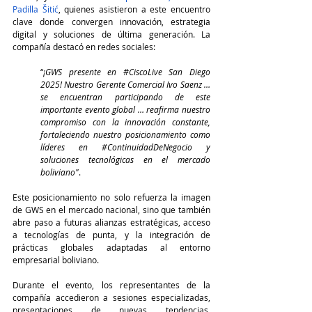
Padilla Šitić
, quienes asistieron a este encuentro 
clave donde convergen innovación, estrategia 
digital y soluciones de última generación. La 
compañía destacó en redes sociales:
“
¡GWS presente en 
#CiscoLive
 San Diego 
2025! Nuestro Gerente Comercial Ivo Saenz … 
se encuentran participando de este 
importante evento global … reafirma nuestro 
compromiso con la innovación constante, 
fortaleciendo nuestro posicionamiento como 
líderes en 
#ContinuidadDeNegocio
 y 
soluciones tecnológicas en el mercado 
boliviano"
.
Este posicionamiento no solo refuerza la imagen 
de GWS en el mercado nacional, sino que también 
abre paso a futuras alianzas estratégicas, acceso 
a tecnologías de punta, y la integración de 
prácticas globales adaptadas al entorno 
empresarial boliviano.
Durante el evento, los representantes de la 
compañía accedieron a sesiones especializadas, 
presentaciones de nuevas tendencias, 