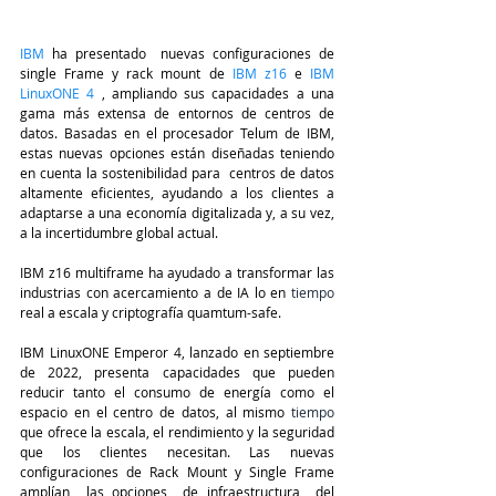
IBM
 ha presentado  nuevas configuraciones de 
single Frame y rack mount de 
IBM z16
 e 
IBM 
LinuxONE 4
 , ampliando sus capacidades a una 
gama más extensa de entornos de centros de 
datos. Basadas en el procesador Telum de IBM, 
estas nuevas opciones están diseñadas teniendo 
en cuenta la sostenibilidad para  centros de datos 
altamente eficientes, ayudando a los clientes a 
adaptarse a una economía digitalizada y, a su vez, 
a la incertidumbre global actual.
IBM z16 multiframe ha ayudado a transformar las 
industrias con acercamiento a de IA lo en 
tiempo
real a escala y criptografía quamtum-safe.
IBM LinuxONE Emperor 4, lanzado en septiembre 
de 2022, presenta capacidades que pueden 
reducir tanto el consumo de energía como el 
espacio en el centro de datos, al mismo 
tiempo
que ofrece la escala, el rendimiento y la seguridad 
que los clientes necesitan. Las nuevas 
configuraciones de Rack Mount y Single Frame 
amplían  las opciones  de infraestructura  del 