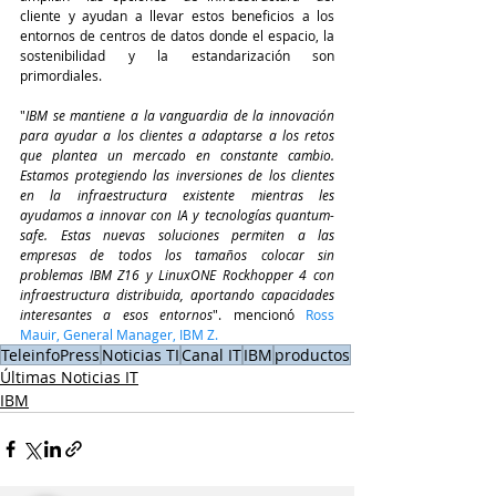
cliente y ayudan a llevar estos beneficios a los 
entornos de centros de datos donde el espacio, la 
sostenibilidad y la estandarización son 
primordiales.
"
IBM se mantiene a la vanguardia de la innovación 
para ayudar a los clientes a adaptarse a los retos 
que plantea un mercado en constante cambio. 
Estamos protegiendo las inversiones de los clientes 
en la infraestructura existente mientras les 
ayudamos a innovar con IA y tecnologías quantum-
safe. Estas nuevas soluciones permiten a las 
empresas de todos los tamaños colocar sin 
problemas IBM Z16 y LinuxONE Rockhopper 4 con 
infraestructura distribuida, aportando capacidades 
interesantes a esos entornos
". mencionó
 Ross 
Mauir, General Manager, IBM Z.
TeleinfoPress
Noticias TI
Canal IT
IBM
productos
Últimas Noticias IT
IBM