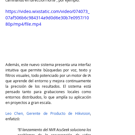
https://video.wixstatic.com/video/074073_
07af506b6c984314a9d0d6e30b7e0957/10
80p/mp4/file.mp4
Además, este nuevo sistema presenta una interfaz 
intuitiva que permite búsquedas por voz, texto y 
filtros visuales, todo potenciado por un motor de IA 
que aprende del entorno y mejora continuamente 
la precisión de los resultados. El sistema está 
pensado tanto para grabaciones locales como 
entornos distribuidos, lo que amplía su aplicación 
en proyectos a gran escala.
Leo Chen, Gerente de Producto de Hikvision
, 
enfatizó:
“El lanzamiento del NVR AcuSeek soluciona los 
problemas de la recuperación de video 