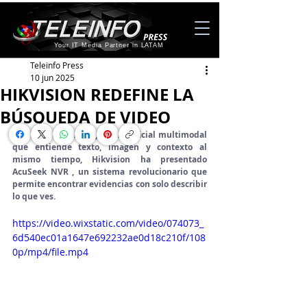
Your IT Media Partner in LATAM
Teleinfo Press
10 jun 2025
HIKVISION REDEFINE LA
BÚSQUEDA DE VIDEO
Gracias a una inteligencia artificial multimodal 
que entiende texto, imagen y contexto al 
mismo tiempo, Hikvision ha presentado 
AcuSeek NVR , un sistema revolucionario que 
permite encontrar evidencias con solo describir 
lo que ves.
https://video.wixstatic.com/video/074073_
6d540ec01a1647e692232ae0d18c210f/108
0p/mp4/file.mp4