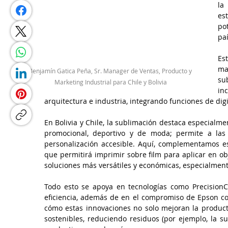
la
es
po
pa
Es
ma
Benjamín Gatica Peña, Sr. Manager de Ventas, Producto y 
su
Marketing Industrial para Chile y Bolivia
in
arquitectura e industria, integrando funciones de digi
En Bolivia y Chile, la sublimación destaca especialm
promocional, deportivo y de moda; permite a las 
personalización accesible. Aquí, complementamos es
que permitirá imprimir sobre film para aplicar en ob
soluciones más versátiles y económicas, especialmen
Todo esto se apoya en tecnologías como PrecisionCor
eficiencia, además de en el compromiso de Epson con
cómo estas innovaciones no solo mejoran la product
sostenibles, reduciendo residuos (por ejemplo, la sub