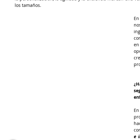
los tamaños.
En
no
in
co
en
op
cr
pr
¿H
se
en
En
pr
ha
co
e i