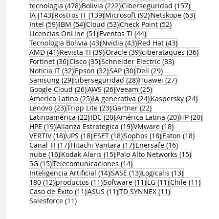
478 entradas
222 entradas
157 entr
tecnologia
(478)
Bolivia
(222)
Ciberseguridad
(157)
143 entradas
139 entradas
92 entradas
63 ent
IA
(143)
Rostros IT
(139)
Microsoft
(92)
Netskope
(63)
59 entradas
54 entradas
53 entradas
52 entradas
Intel
(59)
IBM
(54)
Cloud
(53)
Check Point
(52)
51 entradas
44 entradas
Licencias OnLine
(51)
Eventos TI
(44)
43 entradas
43 entradas
43 entradas
Tecnologia Bolivia
(43)
Nvidia
(43)
Red Hat
(43)
41 entradas
39 entradas
39 entradas
36 en
AMD
(41)
Revista TI
(39)
Oracle
(39)
ciberataques
(36)
36 entradas
35 entradas
33 entradas
Fortinet
(36)
Cisco
(35)
Schneider Electric
(33)
32 entradas
32 entradas
30 entradas
29 entradas
Noticia IT
(32)
Epson
(32)
SAP
(30)
Dell
(29)
29 entradas
28 entradas
27 entradas
Samsung
(29)
ciberseguridad
(28)
Huawei
(27)
26 entradas
26 entradas
25 entradas
Google Cloud
(26)
AWS
(26)
Veeam
(25)
25 entradas
24 entradas
24 ent
America Latina
(25)
IA generativa
(24)
Kaspersky
(24)
23 entradas
23 entradas
22 entradas
Lenovo
(23)
Tripp Lite
(23)
Gartner
(22)
22 entradas
20 entradas
20 entradas
20 e
Latinoamérica
(22)
IDC
(20)
América Latina
(20)
HP
(20)
19 entradas
19 entradas
18 entradas
HPE
(19)
Alianza Estrategica
(19)
VMware
(18)
18 entradas
18 entradas
18 entradas
18 entradas
18 entr
VERTIV
(18)
UPS
(18)
ESET
(18)
Sophos
(18)
Eaton
(18)
17 entradas
17 entradas
16 entradas
Canal TI
(17)
Hitachi Vantara
(17)
Enersafe
(16)
16 entradas
15 entradas
15 entr
nube
(16)
Kodak Alaris
(15)
Palo Alto Networks
(15)
15 entradas
14 entradas
5G
(15)
Telecomunicaciones
(14)
14 entradas
13 entradas
13 entrada
Inteligencia Artificial
(14)
SASE
(13)
Logicalis
(13)
12 entradas
11 entradas
11 entradas
11 entradas
11 en
180
(12)
productos
(11)
Software
(11)
LG
(11)
Chile
(11)
11 entradas
11 entradas
11 entradas
Caso de Éxito
(11)
ASUS
(11)
TD SYNNEX
(11)
11 entradas
Salesforce
(11)