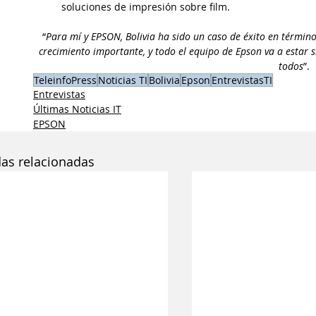
soluciones de impresión sobre film.
“
Para mí y EPSON, Bolivia ha sido un caso de éxito en términ
crecimiento importante, y todo el equipo de Epson va a estar s
todos
”.
TeleinfoPress
Noticias TI
Bolivia
Epson
EntrevistasTI
Entrevistas
Últimas Noticias IT
EPSON
das relacionadas