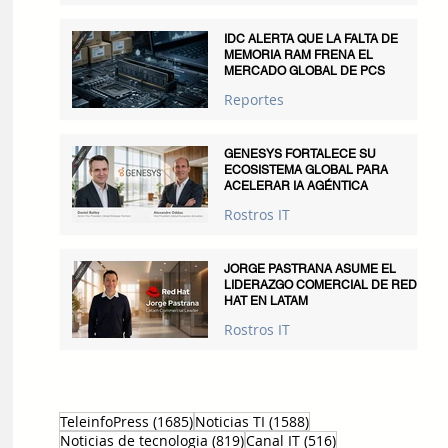
IDC ALERTA QUE LA FALTA DE
MEMORIA RAM FRENA EL
MERCADO GLOBAL DE PCS
Reportes
GENESYS FORTALECE SU
ECOSISTEMA GLOBAL PARA
ACELERAR IA AGÉNTICA
Rostros IT
JORGE PASTRANA ASUME EL
LIDERAZGO COMERCIAL DE RED
HAT EN LATAM
Rostros IT
1685 entradas
1588 entradas
TeleinfoPress
(1685)
Noticias TI
(1588)
819 entradas
516 entradas
Noticias de tecnologia
(819)
Canal IT
(516)