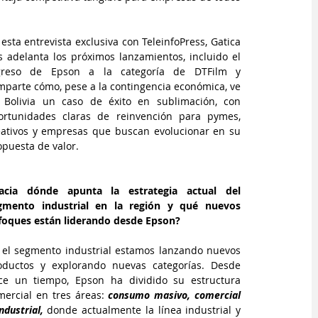
 esta entrevista exclusiva con 
TeleinfoPress
, Gatica 
s adelanta los próximos lanzamientos, incluido el 
greso de Epson a la categoría de DTFilm y 
mparte cómo, pese a la contingencia económica, ve 
 Bolivia un caso de éxito en sublimación, con 
ortunidades claras de reinvención para pymes, 
eativos y empresas que buscan evolucionar en su 
opuesta de valor.
acia dónde apunta la estrategia actual del 
gmento industrial en la región y qué nuevos 
foques están liderando desde Epson?
 el segmento industrial estamos lanzando nuevos 
oductos y explorando nuevas categorías. Desde 
ce un tiempo, Epson ha dividido su estructura 
mercial en tres áreas:
 consumo masivo, comercial 
ndustrial, 
donde actualmente la línea industrial y 