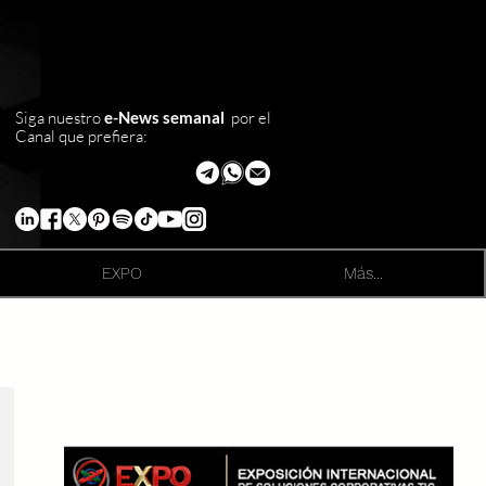
Siga nuestro
e-News semanal
por el
Canal que prefiera:
EXPO
Más...