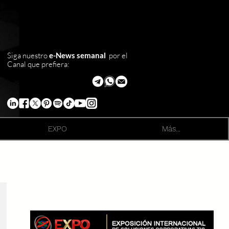
Siga nuestro
e-News semanal
por el
Canal que prefiera:
EXPO
Más...