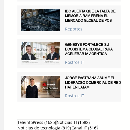
IDC ALERTA QUE LA FALTA DE
MEMORIA RAM FRENA EL
MERCADO GLOBAL DE PCS
Reportes
GENESYS FORTALECE SU
ECOSISTEMA GLOBAL PARA
ACELERAR IA AGÉNTICA
Rostros IT
JORGE PASTRANA ASUME EL
LIDERAZGO COMERCIAL DE RED
HAT EN LATAM
Rostros IT
1685 entradas
1588 entradas
TeleinfoPress
(1685)
Noticias TI
(1588)
819 entradas
516 entradas
Noticias de tecnologia
(819)
Canal IT
(516)