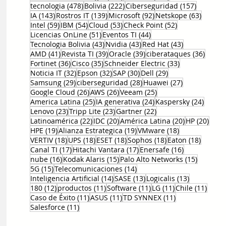
478 entradas
222 entradas
157 entr
tecnologia
(478)
Bolivia
(222)
Ciberseguridad
(157)
143 entradas
139 entradas
92 entradas
63 ent
IA
(143)
Rostros IT
(139)
Microsoft
(92)
Netskope
(63)
59 entradas
54 entradas
53 entradas
52 entradas
Intel
(59)
IBM
(54)
Cloud
(53)
Check Point
(52)
51 entradas
44 entradas
Licencias OnLine
(51)
Eventos TI
(44)
43 entradas
43 entradas
43 entradas
Tecnologia Bolivia
(43)
Nvidia
(43)
Red Hat
(43)
41 entradas
39 entradas
39 entradas
36 en
AMD
(41)
Revista TI
(39)
Oracle
(39)
ciberataques
(36)
36 entradas
35 entradas
33 entradas
Fortinet
(36)
Cisco
(35)
Schneider Electric
(33)
32 entradas
32 entradas
30 entradas
29 entradas
Noticia IT
(32)
Epson
(32)
SAP
(30)
Dell
(29)
29 entradas
28 entradas
27 entradas
Samsung
(29)
ciberseguridad
(28)
Huawei
(27)
26 entradas
26 entradas
25 entradas
Google Cloud
(26)
AWS
(26)
Veeam
(25)
25 entradas
24 entradas
24 ent
America Latina
(25)
IA generativa
(24)
Kaspersky
(24)
23 entradas
23 entradas
22 entradas
Lenovo
(23)
Tripp Lite
(23)
Gartner
(22)
22 entradas
20 entradas
20 entradas
20 e
Latinoamérica
(22)
IDC
(20)
América Latina
(20)
HP
(20)
19 entradas
19 entradas
18 entradas
HPE
(19)
Alianza Estrategica
(19)
VMware
(18)
18 entradas
18 entradas
18 entradas
18 entradas
18 entr
VERTIV
(18)
UPS
(18)
ESET
(18)
Sophos
(18)
Eaton
(18)
17 entradas
17 entradas
16 entradas
Canal TI
(17)
Hitachi Vantara
(17)
Enersafe
(16)
16 entradas
15 entradas
15 entr
nube
(16)
Kodak Alaris
(15)
Palo Alto Networks
(15)
15 entradas
14 entradas
5G
(15)
Telecomunicaciones
(14)
14 entradas
13 entradas
13 entrada
Inteligencia Artificial
(14)
SASE
(13)
Logicalis
(13)
12 entradas
11 entradas
11 entradas
11 entradas
11 en
180
(12)
productos
(11)
Software
(11)
LG
(11)
Chile
(11)
11 entradas
11 entradas
11 entradas
Caso de Éxito
(11)
ASUS
(11)
TD SYNNEX
(11)
11 entradas
Salesforce
(11)