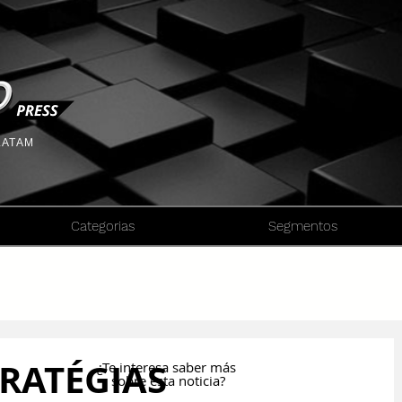
 LATAM
Categorias
Segmentos
TRATÉGIAS
¿Te interesa saber más
sobre esta noticia?