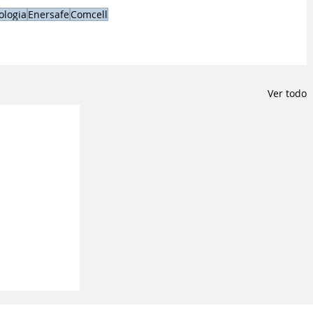
ologia
Enersafe
Comcell
Ver todo