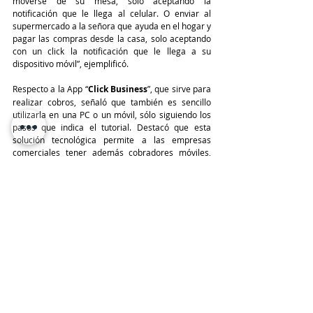
moverse de su mesa, solo aceptando la 
notificación que le llega al celular. O enviar al 
supermercado a la señora que ayuda en el hogar y 
pagar las compras desde la casa, solo aceptando 
con un click la notificación que le llega a su 
dispositivo móvil”, ejemplificó.
Respecto a la App “
Click Business
”, que sirve para 
realizar cobros, señaló que también es sencillo 
utilizarla en una PC o un móvil, sólo siguiendo los 
pasos que indica el tutorial. Destacó que esta 
solución tecnológica permite a las empresas 
comerciales tener además cobradores móviles, 
que pueden realizar su trabajo en cualquier lugar, 
evitando el manejo de efectivo y brindando mayor 
comodidad al cliente, solo portando un celular.
Con relación a la seguridad de “Click”, Villegas 
explicó que para ingresar a la aplicación es 
necesario tener un PIN o registrada la huella 
digital o FaceID en el teléfono móvil, además –
sostuvo- que la aplicación sólo puede ser cargada 
en un solo teléfono. Aclaró también que los datos 
de las tarjetas de crédito y débito que se ingresan 
a la aplicación no se almacenan en el dispositivo 