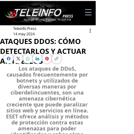
Your IT Media Partner in LATAM
Teleinfo Press
14 may 2024
ATAQUES DDOS: CÓMO
DETECTARLOS Y ACTUAR
ANTE ELLOS
Los ataques de DDoS, 
causados frecuentemente por 
botnets y utilizados de 
diversas maneras por 
ciberdelincuentes, son una 
amenaza cibernética 
creciente que puede paralizar 
sitios web y servicios en línea. 
ESET ofrece análisis y métodos 
de protección contra estas 
amenazas para poder 