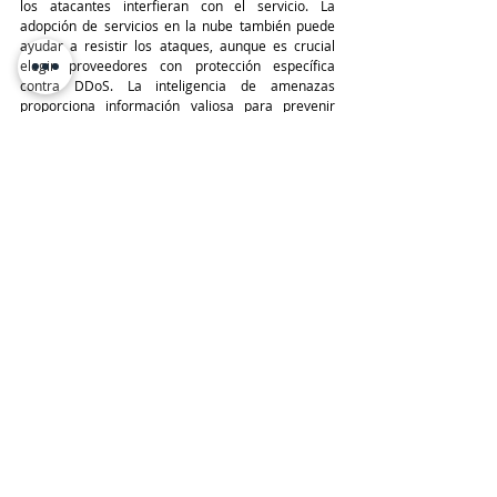
los atacantes interfieran con el servicio. La 
adopción de servicios en la nube también puede 
ayudar a resistir los ataques, aunque es crucial 
elegir proveedores con protección específica 
contra DDoS. La inteligencia de amenazas 
proporciona información valiosa para prevenir 
ataques, mientras que el monitoreo continuo y una 
respuesta planificada a incidentes son esenciales 
para una defensa efectiva. ESET recomienda 
probar y ajustar regularmente los planes de 
respuesta a incidentes para garantizar una 
capacidad de respuesta adecuada en caso de un 
ataque real.
TeleinfoPress
Noticias TI
ESET
Ataques de DDoS
Ciberseguridad
ESET
Últimas Noticias IT
Entradas recientes
Ver todo