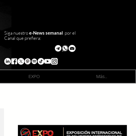
Siga nuestro
e-News semanal
por el
Canal que prefiera:
EXPO
Más...