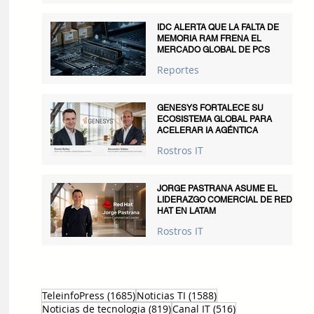
IDC ALERTA QUE LA FALTA DE
MEMORIA RAM FRENA EL
MERCADO GLOBAL DE PCS
Reportes
GENESYS FORTALECE SU
ECOSISTEMA GLOBAL PARA
ACELERAR IA AGÉNTICA
Rostros IT
JORGE PASTRANA ASUME EL
LIDERAZGO COMERCIAL DE RED
HAT EN LATAM
Rostros IT
1685 entradas
1588 entradas
TeleinfoPress
(1685)
Noticias TI
(1588)
819 entradas
516 entradas
Noticias de tecnologia
(819)
Canal IT
(516)