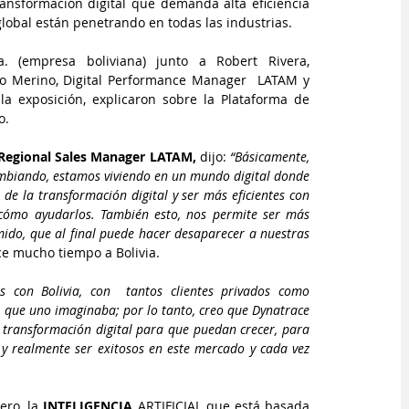
ansformación digital que demanda alta eficiencia 
 global están penetrando en todas las industrias.
 (empresa boliviana) junto a Robert Rivera, 
co Merino, Digital Performance Manager  LATAM y 
a exposición, explicaron sobre la Plataforma de 
o.
, Regional Sales Manager LATAM,
 dijo: 
“Básicamente, 
mbiando, estamos viviendo en un mundo digital donde 
de la transformación digital y ser más eficientes con 
 cómo ayudarlos. También esto, nos permite ser más 
do, que al final puede hacer desaparecer a nuestras 
ace mucho tiempo a Bolivia.
 con Bolivia, con  tantos clientes privados como 
que uno imaginaba; por lo tanto, creo que Dynatrace 
transformación digital para que puedan crecer, para 
 y realmente ser exitosos en este mercado y cada vez 
ro, la 
INTELIGENCIA
 ARTIFICIAL que está basada 