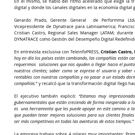
En el mismo, se habló del ritmo acelerado que exige la tr
digital y donde los canales digitales en la economía digital
Gerardo Prado, Gerente General  de Performma Ltda.
Vicepresidente de Dynatrace para Latinoamerica; Francis
Cristian Castro, Regional Sales Manager LATAM; durante l
DYNATRACE como Gestión del Desempeño Digital Redefinid
En entrevista exclusiva con TeleinfoPRESS, 
Cristian Castro
hoy en día los países están cambiando, las compañías están ca
requerimos  soluciones que nos ayuden a llegar hacia el punto 
nuestros clientes; saber como se expresa el usuario y saber
rentables con nuestras compañías y no pasar a un estado dormi
compañías.
” y recalcó que la transformación digital llego h
El ejecutivo también explicó: 
“Estamos muy impresionados
gubernamentales que están creciendo de forma inesperada a lo 
es  una herramienta que les puede apoyar en este camino a la 
que puedan tener mejores soluciones para sus clientes finales
ser más competitivos en todas las aventuras de estos tiempos."
La empresa trabaja sobre 4 pilares muy importantes: Prime