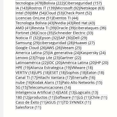
478 entradas
222 entradas
157 entr
tecnologia
(478)
Bolivia
(222)
Ciberseguridad
(157)
143 entradas
139 entradas
92 entradas
63 ent
IA
(143)
Rostros IT
(139)
Microsoft
(92)
Netskope
(63)
59 entradas
54 entradas
53 entradas
52 entradas
Intel
(59)
IBM
(54)
Cloud
(53)
Check Point
(52)
51 entradas
44 entradas
Licencias OnLine
(51)
Eventos TI
(44)
43 entradas
43 entradas
43 entradas
Tecnologia Bolivia
(43)
Nvidia
(43)
Red Hat
(43)
41 entradas
39 entradas
39 entradas
36 en
AMD
(41)
Revista TI
(39)
Oracle
(39)
ciberataques
(36)
36 entradas
35 entradas
33 entradas
Fortinet
(36)
Cisco
(35)
Schneider Electric
(33)
32 entradas
32 entradas
30 entradas
29 entradas
Noticia IT
(32)
Epson
(32)
SAP
(30)
Dell
(29)
29 entradas
28 entradas
27 entradas
Samsung
(29)
ciberseguridad
(28)
Huawei
(27)
26 entradas
26 entradas
25 entradas
Google Cloud
(26)
AWS
(26)
Veeam
(25)
25 entradas
24 entradas
24 ent
America Latina
(25)
IA generativa
(24)
Kaspersky
(24)
23 entradas
23 entradas
22 entradas
Lenovo
(23)
Tripp Lite
(23)
Gartner
(22)
22 entradas
20 entradas
20 entradas
20 e
Latinoamérica
(22)
IDC
(20)
América Latina
(20)
HP
(20)
19 entradas
19 entradas
18 entradas
HPE
(19)
Alianza Estrategica
(19)
VMware
(18)
18 entradas
18 entradas
18 entradas
18 entradas
18 entr
VERTIV
(18)
UPS
(18)
ESET
(18)
Sophos
(18)
Eaton
(18)
17 entradas
17 entradas
16 entradas
Canal TI
(17)
Hitachi Vantara
(17)
Enersafe
(16)
16 entradas
15 entradas
15 entr
nube
(16)
Kodak Alaris
(15)
Palo Alto Networks
(15)
15 entradas
14 entradas
5G
(15)
Telecomunicaciones
(14)
14 entradas
13 entradas
13 entrada
Inteligencia Artificial
(14)
SASE
(13)
Logicalis
(13)
12 entradas
11 entradas
11 entradas
11 entradas
11 en
180
(12)
productos
(11)
Software
(11)
LG
(11)
Chile
(11)
11 entradas
11 entradas
11 entradas
Caso de Éxito
(11)
ASUS
(11)
TD SYNNEX
(11)
11 entradas
Salesforce
(11)