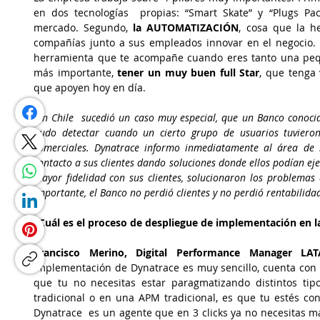
en dos tecnologías  propias: “Smart Skate” y “Plugs Pa
mercado. Segundo, 
la AUTOMATIZACIÓN
, cosa que la he
compañías junto a sus empleados innovar en el negocio. T
herramienta que te acompañe cuando eres tanto una peq
más importante, 
tener un muy buen full Star
, que tenga 
que apoyen hoy en día.
“En Chile  sucedió un caso muy especial, que un Banco conocid
pudo detectar cuando un cierto grupo de usuarios tuviero
comerciales. Dynatrace informo inmediatamente al área de 
contacto a sus clientes dando soluciones donde ellos podían eje
Mayor fidelidad con sus clientes, solucionaron los problemas 
importante, el Banco no perdió clientes y no perdió rentabilida
¿Cuál es el proceso de despliegue de implementación en la
Francisco Merino, Digital Performance Manager LAT
implementación de Dynatrace es muy sencillo, cuenta con “
que tu no necesitas estar paragmatizando distintos tip
tradicional o en una APM tradicional, es que tu estés con
Dynatrace  es un agente que en 3 clicks ya no necesitas m