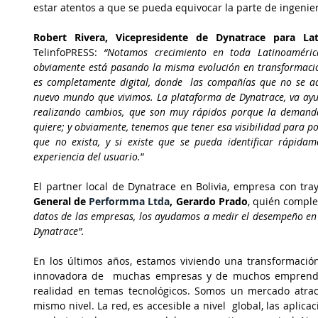
estar atentos a que se pueda equivocar la parte de ingenier
Robert Rivera, Vicepresidente de Dynatrace para Lat
TelinfoPRESS: 
“Notamos crecimiento en toda Latinoamérica
obviamente está pasando la misma evolución en transformación 
es completamente digital, donde  las compañías que no se ad
nuevo mundo que vivimos. La plataforma de Dynatrace, va ayud
realizando cambios, que son muy rápidos porque la demanda
quiere; y obviamente, tenemos que tener esa visibilidad para po
que no exista, y si existe que se pueda identificar rápidam
experiencia del usuario.
”
El partner local de Dynatrace en Bolivia, empresa con tra
General de 
Performma Ltda
, Gerardo Prado
, quién comple
datos de las empresas, los ayudamos a medir el desempeño en l
Dynatrace”.
En los últimos años, estamos viviendo una transformación 
innovadora de  muchas empresas y de muchos emprendedo
realidad en temas tecnológicos. Somos un mercado atrac
mismo nivel. La red, es accesible a nivel  global, las aplica