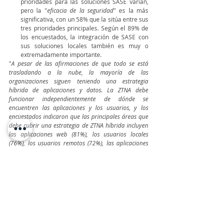
prioridades para las soluciones SASE varían, 
pero la "
eficacia de la seguridad
" es la más 
significativa, con un 58% que la sitúa entre sus 
tres prioridades principales. Según el 89% de 
los encuestados, la integración de SASE con 
sus soluciones locales también es muy o 
extremadamente importante.
"
A pesar de las afirmaciones de que todo se está 
trasladando a la nube, la mayoría de las 
organizaciones siguen teniendo una estrategia 
híbrida de aplicaciones y datos. La ZTNA debe 
funcionar independientemente de dónde se 
encuentren las aplicaciones y los usuarios, y los 
encuestados indicaron que las principales áreas que 
debe cubrir una estrategia de ZTNA híbrida incluyen 
las aplicaciones web (81%), los usuarios locales 
(76%), los usuarios remotos (72%), las aplicaciones 
locales (64%) y las aplicaciones SaaS (51%)
”, finalizó 
Maddison.
TeleinfoPress
Noticias TI
Canal IT
Ciberseguridad
Fortinet
Trabajo Híbrido
FORTINET
Últimas Noticias IT