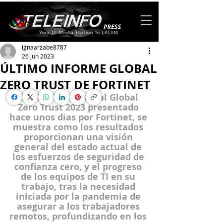
Your IT Media Partner in LATAM
ignaarzabe8787
26 jun 2023
ÚLTIMO INFORME GLOBAL
ZERO TRUST DE FORTINET
En el informe anual Global 
Zero Trust 2023 presentado 
hace unos dias por Fortinet, se 
muestra como los resultados 
proporcionan una visión 
general del estado actual de 
los esfuerzos de seguridad de 
confianza cero, y el progreso 
de los equipos de TI en su 
trabajo, tras la necesidad 
iniciada por la pandemia de 
asegurar a los trabajadores 
remotos, profundizando en los 