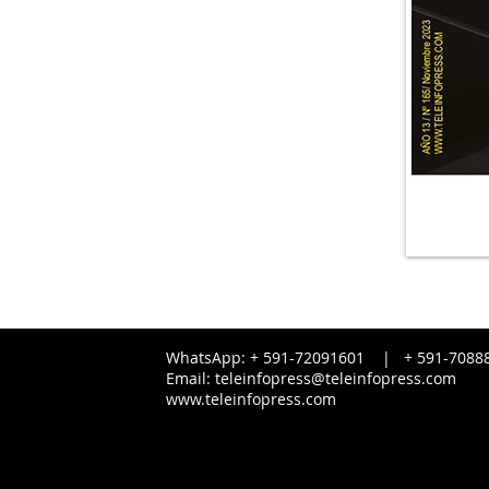
WhatsApp: + 591-72091601 |
+ 591-
7088
Email:
teleinfopress@teleinfopress.com
www.teleinfopress.com