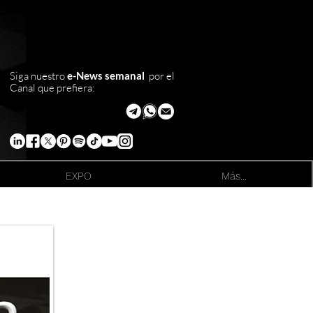
Siga nuestro
e-News semanal
por el
Canal que prefiera:
EXPO
Más...