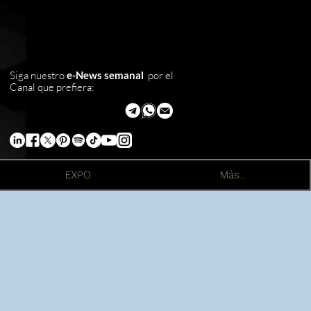
Siga nuestro
e-News semanal
por el
Canal que prefiera:
EXPO
Más...