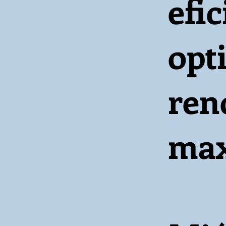
efi
opt
ren
max