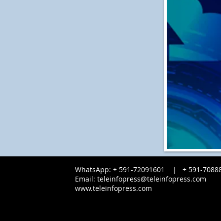
WhatsApp: + 591-72091601 |
+ 591-
7088
Email:
teleinfopress@teleinfopress.com
www.teleinfopress.com