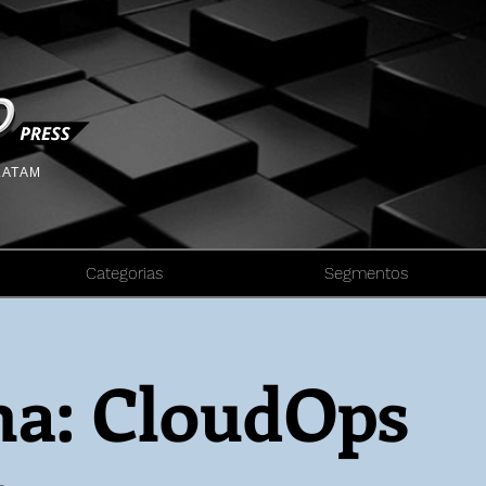
 LATAM
Categorias
Segmentos
a: CloudOps