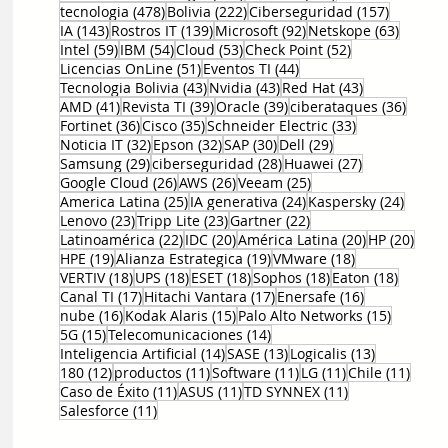
478 entradas
222 entradas
157 entr
tecnologia
(478)
Bolivia
(222)
Ciberseguridad
(157)
143 entradas
139 entradas
92 entradas
63 ent
IA
(143)
Rostros IT
(139)
Microsoft
(92)
Netskope
(63)
59 entradas
54 entradas
53 entradas
52 entradas
Intel
(59)
IBM
(54)
Cloud
(53)
Check Point
(52)
51 entradas
44 entradas
Licencias OnLine
(51)
Eventos TI
(44)
43 entradas
43 entradas
43 entradas
Tecnologia Bolivia
(43)
Nvidia
(43)
Red Hat
(43)
41 entradas
39 entradas
39 entradas
36 en
AMD
(41)
Revista TI
(39)
Oracle
(39)
ciberataques
(36)
36 entradas
35 entradas
33 entradas
Fortinet
(36)
Cisco
(35)
Schneider Electric
(33)
32 entradas
32 entradas
30 entradas
29 entradas
Noticia IT
(32)
Epson
(32)
SAP
(30)
Dell
(29)
29 entradas
28 entradas
27 entradas
Samsung
(29)
ciberseguridad
(28)
Huawei
(27)
26 entradas
26 entradas
25 entradas
Google Cloud
(26)
AWS
(26)
Veeam
(25)
25 entradas
24 entradas
24 ent
America Latina
(25)
IA generativa
(24)
Kaspersky
(24)
23 entradas
23 entradas
22 entradas
Lenovo
(23)
Tripp Lite
(23)
Gartner
(22)
22 entradas
20 entradas
20 entradas
20 e
Latinoamérica
(22)
IDC
(20)
América Latina
(20)
HP
(20)
19 entradas
19 entradas
18 entradas
HPE
(19)
Alianza Estrategica
(19)
VMware
(18)
18 entradas
18 entradas
18 entradas
18 entradas
18 entr
VERTIV
(18)
UPS
(18)
ESET
(18)
Sophos
(18)
Eaton
(18)
17 entradas
17 entradas
16 entradas
Canal TI
(17)
Hitachi Vantara
(17)
Enersafe
(16)
16 entradas
15 entradas
15 entr
nube
(16)
Kodak Alaris
(15)
Palo Alto Networks
(15)
15 entradas
14 entradas
5G
(15)
Telecomunicaciones
(14)
14 entradas
13 entradas
13 entrada
Inteligencia Artificial
(14)
SASE
(13)
Logicalis
(13)
12 entradas
11 entradas
11 entradas
11 entradas
11 en
180
(12)
productos
(11)
Software
(11)
LG
(11)
Chile
(11)
11 entradas
11 entradas
11 entradas
Caso de Éxito
(11)
ASUS
(11)
TD SYNNEX
(11)
11 entradas
Salesforce
(11)