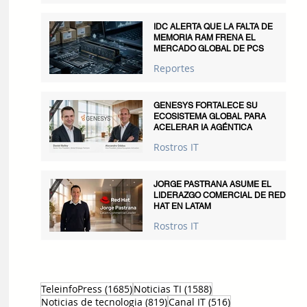
IDC ALERTA QUE LA FALTA DE
MEMORIA RAM FRENA EL
MERCADO GLOBAL DE PCS
Reportes
GENESYS FORTALECE SU
ECOSISTEMA GLOBAL PARA
ACELERAR IA AGÉNTICA
Rostros IT
JORGE PASTRANA ASUME EL
LIDERAZGO COMERCIAL DE RED
HAT EN LATAM
Rostros IT
1685 entradas
1588 entradas
TeleinfoPress
(1685)
Noticias TI
(1588)
819 entradas
516 entradas
Noticias de tecnologia
(819)
Canal IT
(516)