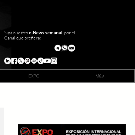
Siga nuestro
e-News semanal
por el
Canal que prefiera:
EXPO
Más...