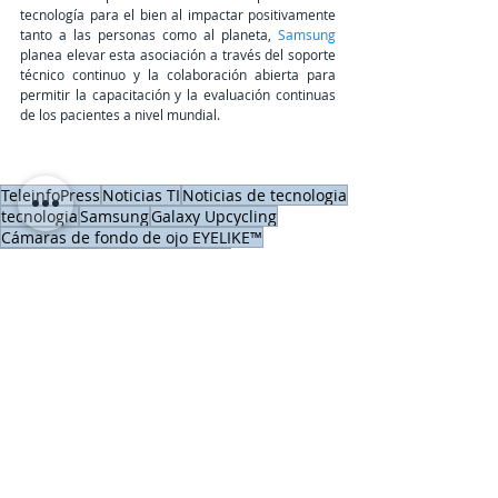
tecnología para el bien al impactar positivamente 
tanto a las personas como al planeta, 
Samsung
planea elevar esta asociación a través del soporte 
técnico continuo y la colaboración abierta para 
permitir la capacitación y la evaluación continuas 
de los pacientes a nivel mundial.
TeleinfoPress
Noticias TI
Noticias de tecnologia
tecnologia
Samsung
Galaxy Upcycling
Cámaras de fondo de ojo EYELIKE™
Galaxy for the Planet EYELIKE™
Impacto Ambiental
Impacto Social
Hardware, Servers & Storage
Últimas Noticias IT
SAMSUNG
Entradas recientes
Ver todo