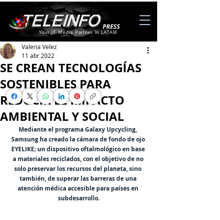
Your IT Media Partner in LATAM
Valeria Velez
11 abr 2022
SE CREAN TECNOLOGÍAS
SOSTENIBLES PARA
REDUCIR EL IMPACTO
AMBIENTAL Y SOCIAL
Mediante el programa Galaxy Upcycling, 
Samsung ha creado la cámara de fondo de ojo 
EYELIKE; un dispositivo oftalmológico en base 
a materiales reciclados, 
con el objetivo de no 
solo preservar los recursos del planeta, sino 
también, de superar las barreras de una 
atención médica accesible para países en 
subdesarrollo.